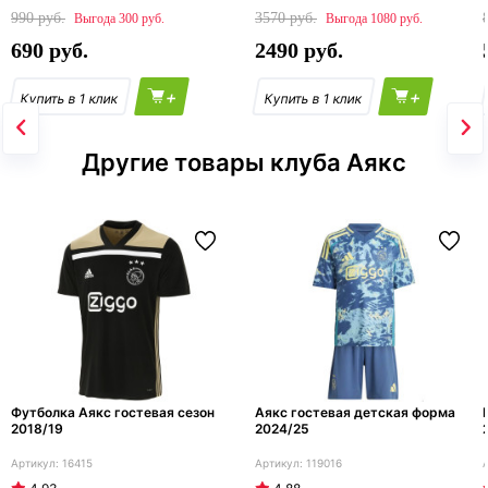
990
3570
300
1080
690
2490
+
+
Другие товары клуба Аякс
Футболка Аякс гостевая сезон
Аякс гостевая детская форма
2018/19
2024/25
16415
119016