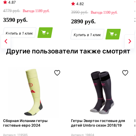
4.87
4.82
4779
1189
3990
1100
3590
2890
+
+
Другие пользователи также смотрят
Сборная Испании гетры
Гетры Эвертон гостевые для
гостевые евро 2024
детей Umbro сезон 2018/19
119585
19804