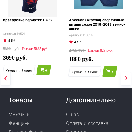
Вратарские перчатки ПСЖ
Арсенал (Arsenal) спортивные
штаны сезон 2018-2019 темно-
синие
19501
113014
4.96
4.97
9555
5865
2709
829
3690
1880
+
+
Товары
Дополнительно
Мужчины
О нас
Женщины
Оплата и доставка