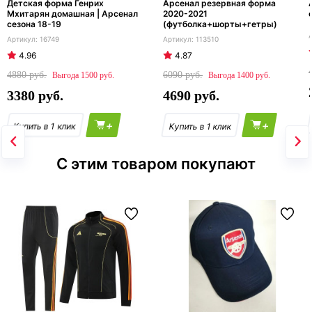
Детская форма Генрих
Арсенал резервная форма
Мхитарян домашная | Арсенал
2020-2021
сезона 18-19
(футболка+шорты+гетры)
16749
113510
4.96
4.87
4880
6090
1500
1400
3380
4690
+
+
С этим товаром покупают