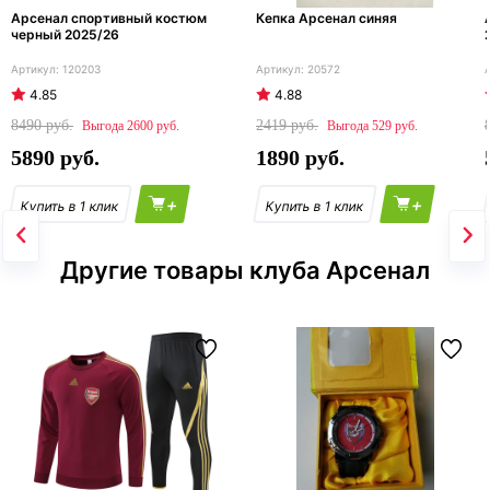
Арсенал спортивный костюм
Кепка Арсенал синяя
черный 2025/26
120203
20572
4.85
4.88
8490
2419
2600
529
5890
1890
+
+
Другие товары клуба Арсенал