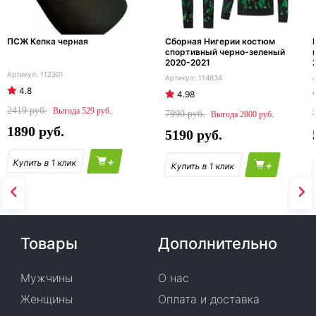
ПСЖ Кепка черная
Сборная Нигерии костюм
спортивный черно-зеленый
2020-2021
112301
114834
4.8
4.98
2419
529
7990
2800
1890
5190
+
+
Товары
Дополнительно
Мужчины
О нас
Женщины
Оплата и доставка