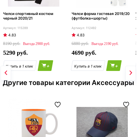
Челси спортивный костюм
Челси форма гостевая 2019/20
черный 2020/21
(футболка+шорты)
115289
112492
4.83
4.83
8190
6880
2900
2190
5290
4690
+
+
Другие товары категории Аксессуары