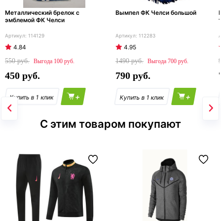
Металлический брелок с
Вымпел ФК Челси большой
эмблемой ФК Челси
114129
112283
4.84
4.95
550
1490
100
700
450
790
+
+
С этим товаром покупают