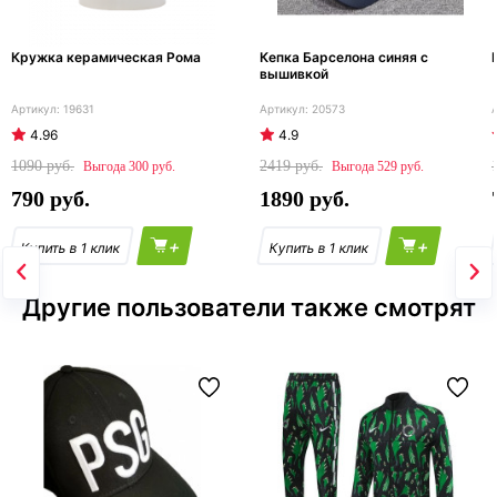
Кружка керамическая Рома
Кепка Барселона синяя с
вышивкой
19631
20573
4.96
4.9
1090
2419
300
529
790
1890
+
+
Другие пользователи также смотрят