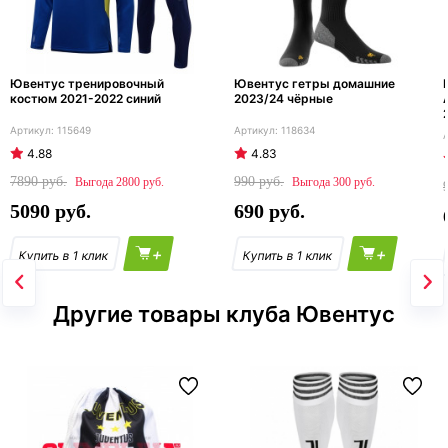
Ювентус тренировочный
Ювентус гетры домашние
костюм 2021-2022 синий
2023/24 чёрные
115649
118634
4.88
4.83
7890
990
2800
300
5090
690
+
+
Другие товары клуба Ювентус