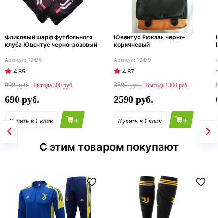
Флисовый шарф футбольного
Ювентус Рюкзак черно-
клуба Ювентус черно-розовый
коричневый
19476
19479
4.85
4.87
990
3890
300
1300
690
2590
+
+
С этим товаром покупают