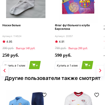
Носки белые
Флаг футбольного клуба
Барселона
114524
20357
4.95
4.91
390
790
140
200
250
590
+
+
Другие пользователи также смотрят