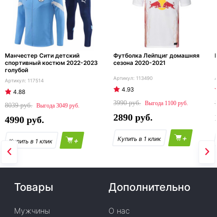
Манчестер Сити детский
Футболка Лейпциг домашняя
спортивный костюм 2022-2023
сезона 2020-2021
голубой
113490
117514
4.93
4.88
3990
1100
8039
3049
2890
4990
+
+
Товары
Дополнительно
Мужчины
О нас