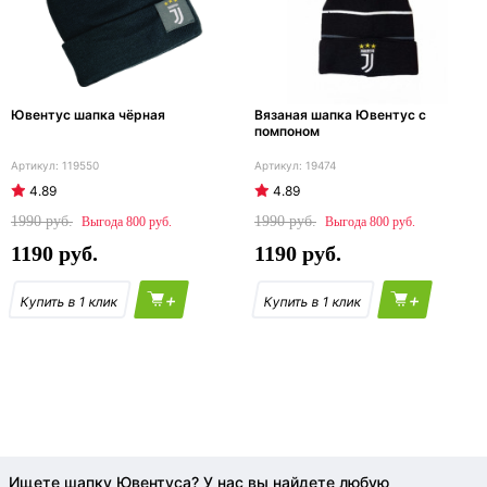
Ювентус шапка чёрная
Вязаная шапка Ювентус с
помпоном
119550
19474
4.89
4.89
1990
1990
800
800
1190
1190
+
+
Ищете шапку Ювентуса? У нас вы найдете любую