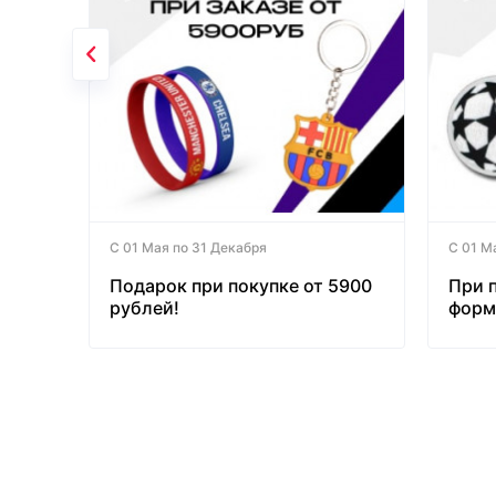
С 01 Мая по 31 Декабря
С 01 М
Подарок при покупке от 5900
При 
рублей!
форм
бесп