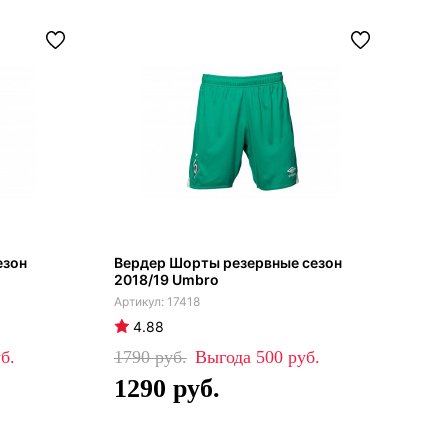
езон
Вердер Шорты резервные сезон
2018/19 Umbro
17418
4.88
1790
500
1290