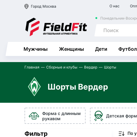
О нас
Опл
Город
Москва
Понедельник-Воскре
Мужчины
Женщины
Дети
Футбол
Главная
Сборные и клубы
Вердер
Шорты
Шорты Вердер
Форма с длинным
Детская форм
рукавом
Фильтр