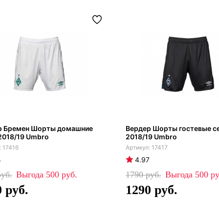
р Бремен Шорты домашние
Вердер Шорты гостевые с
2018/19 Umbro
2018/19 Umbro
17416
17417
4
4.97
500
1790
500
0
1290