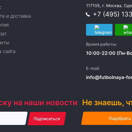
117105, г. Москва, Оде
с
+7 (495) 13
та и доставка
нтия
рат
акты
Время работы:
а сайта
10:00-22:00 (Пн-Вс
E-mail
info@futbolnaya-form
ску на наши новости
Не знаешь, ч
Подобрать
Подписаться