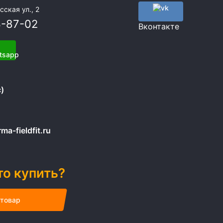
сская ул., 2
3-87-02
Вконтакте
)
a-fieldfit.ru
то купить?
 товар