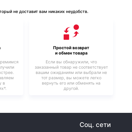
орый не доставит вам никаких неудобств.
а
Простой возврат
и обмен товара
тремимся
Если вы обнаружили, что
олучили
заказанный товар не соответствует
ыстрее.
вашим ожиданиям или выбрали не
авляем
тот размер, вы можете легко
у в
вернуть его или обменять на
х*.
другой.
Соц. сети