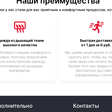
Наши преимущества
ки у нас стали для вас приятным и комфортным процессом, кот
ежда из дышащей ткани
Быстрая доставк
высокого качества
от 1 дня за 0 руб.
ботимся о вашем комфорте и
Мы ценим ваше время и с
ровье, поэтому предлагаем
сделать все, чтобы вы п
ько качественную одежду,
свой заказ как можно б
ыполненную из дышащих
Кроме того, мы предост
материалов.
бесплатную доставк
определенных случая
олнительно
Контакты