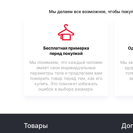
Мы делаем все возможное, чтобы покуп
Бесплатная примерка
Од
перед покупкой
Мы понимаем, что каждый человек
Мы за
имеет свои индивидуальные
здо
параметры тела и предлагаем вам
тол
померить товар перед тем, как его
в
купить. Это поможет избежать
ошибок в выборе размера.
Товары
Доп