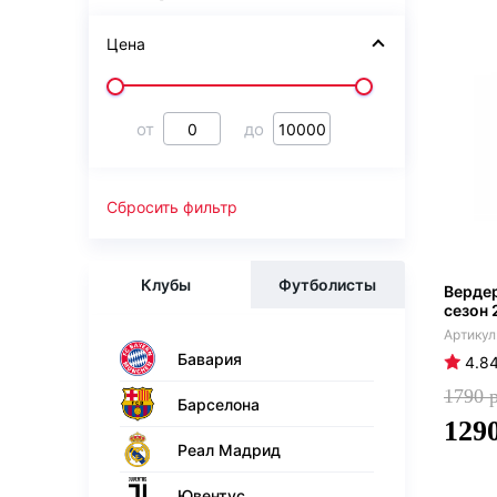
Цена
от
до
Сбросить фильтр
Клубы
Футболисты
Верде
сезон 
Бавария
4.8
1790
Барселона
129
Реал Мадрид
Ювентус