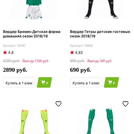
Вердер Бремен Детская форма
Вердер Гетры детские гостевые
домашняя сезон 2018/19
сезон 2018/19
16787
19845
4.8
4.83
4390
990
1500
300
2890
690
+
+