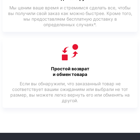
Мы ценим ваше время и стремимся сделать все, чтобы
вы получили свой заказ как можно быстрее. Кроме того,
мы предоставляем бесплатную доставку в
определенных случаях*.
Простой возврат
и обмен товара
Если вы обнаружили, что заказанный товар не
соответствует вашим ожиданиям или выбрали не тот
размер, вы можете легко вернуть его или обменять на
другой.