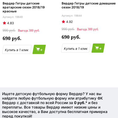
Вердер Гетры детские
Вердер Гетры детские домашние
вратарские сезон 2018/19
сезон 2018/19
красные
19844
19849
4.92
4.83
990
300
990
300
690
690
+
+
Ищете детскую футбольную форму Вердер? У нас вы
найдете любую футбольную форму или атрибутику ФК
Вердер с доставкой по всей России за
0 руб.
* и без
переплаты. Все товары Вердер имеют низкие цены и
высокое качество, а Вам доступна бесплатная примерка
перед покупкой!