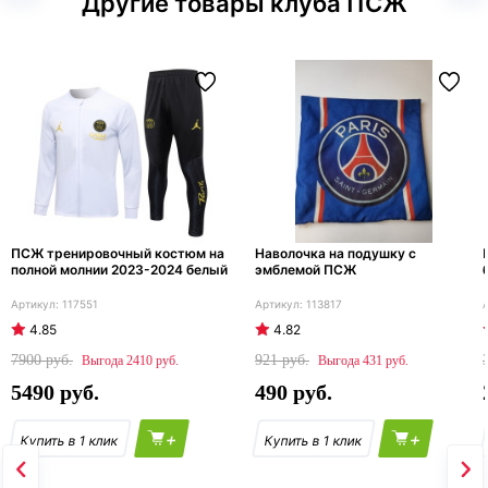
Другие товары клуба ПСЖ
ПСЖ тренировочный костюм на
Наволочка на подушку с
полной молнии 2023-2024 белый
эмблемой ПСЖ
117551
113817
4.85
4.82
7900
921
2410
431
5490
490
+
+