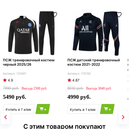
ПСЖ тренировочный костюм
ПСЖ детский тренировочный
черный 2025/26
костюм 2021-2022
120401
115782
4.9
4.87
7990
8030
2500
3040
5490
4990
+
+
С этим товаром покупают