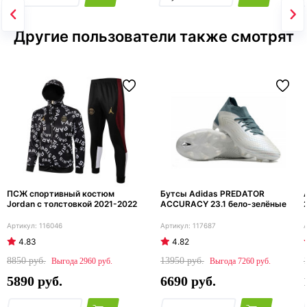
Другие пользователи также смотрят
ПСЖ спортивный костюм
Бутсы Adidas PREDATOR
Jordan с толстовкой 2021-2022
ACCURACY 23.1 бело-зелёные
116046
117687
4.83
4.82
8850
13950
2960
7260
5890
6690