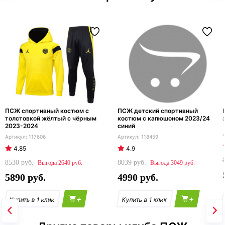
ПСЖ спортивный костюм с
ПСЖ детский спортивный
толстовкой жёлтый с чёрным
костюм с капюшоном 2023/24
2023-2024
синий
117606
118459
4.85
4.9
8530
8039
2640
3049
5890
4990
+
+