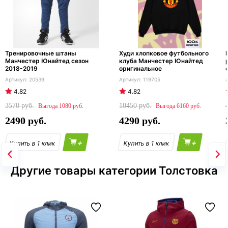
Тренировочные штаны
Худи хлопковое футбольного
Манчестер Юнайтед сезон
клуба Манчестер Юнайтед
2018-2019
оригинальное
20539
119705
4.82
4.82
3570
10450
1080
6160
2490
4290
+
+
Другие товары категории Толстовка