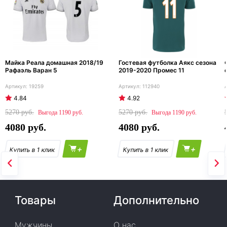
Майка Реала домашная 2018/19
Гостевая футболка Аякс сезона
Рафаэль Варан 5
2019-2020 Промес 11
19259
112940
4.84
4.92
5270
5270
1190
1190
4080
4080
+
+
Товары
Дополнительно
Мужчины
О нас