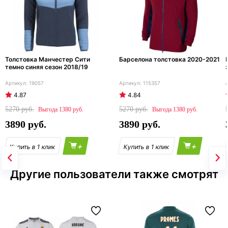
Толстовка Манчестер Сити
Барселона толстовка 2020-2021
темно синяя сезон 2018/19
19057
115357
4.87
4.84
5270
5270
1380
1380
3890
3890
+
+
Другие пользователи также смотрят