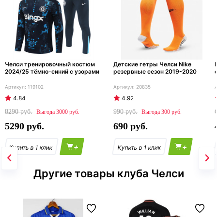
Челси тренировочный костюм
Детские гетры Челси Nike
2024/25 тёмно-синий с узорами
резервные сезон 2019-2020
119102
20835
4.84
4.92
8290
990
3000
300
5290
690
+
+
Другие товары клуба Челси