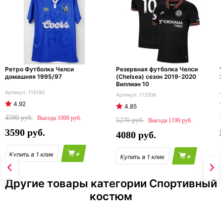
Ретро Футболка Челси
Резервная футболка Челси
домашняя 1995/97
(Chelsea) сезон 2019-2020
Виллиан 10
115190
112506
4.92
4.85
4590
1000
5270
1190
3590
4080
+
+
Другие товары категории Спортивный
костюм