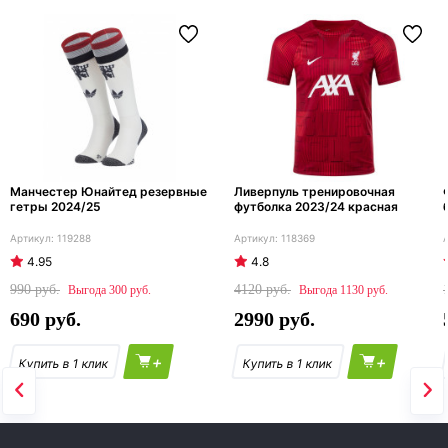
Манчестер Юнайтед резервные
Ливерпуль тренировочная
гетры 2024/25
футболка 2023/24 красная
119288
118369
4.95
4.8
990
4120
300
1130
690
2990
+
+