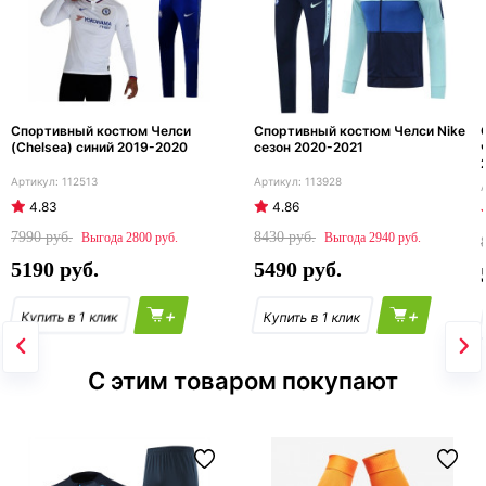
Спортивный костюм Челси
Спортивный костюм Челси Nike
(Chelsea) синий 2019-2020
сезон 2020-2021
112513
113928
4.83
4.86
7990
8430
2800
2940
5190
5490
+
+
С этим товаром покупают