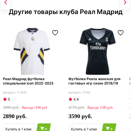
Другие товары клуба Реал Мадрид
Реал Мадрид футболка
Футболка Реала женская для
специальная icon 2022-2023
гостевых игр сезон 2018/19
117874
17192
5
4.9
3990
4779
1100
1189
2890
3590
+
+