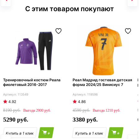
С этим товаром покупают
Тренировочный костюм Реала
Реал Мадрид гостевая детская
фиолетовый 2016-2017
форма 2024/25 Винисиус 7
113549
119596
4.92
4.86
8190
4590
2900
1210
5290
3380
+
+