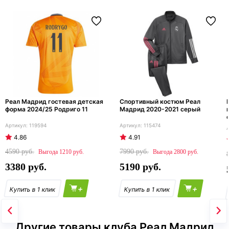
Реал Мадрид гостевая детская
Спортивный костюм Реал
форма 2024/25 Родриго 11
Мадрид 2020-2021 серый
119594
115474
4.86
4.91
4590
7990
1210
2800
3380
5190
+
+
Другие товары клуба Реал Мадрид