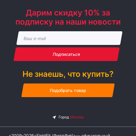
Дарим скидку 10% за
подписку на наши новости
Подписаться
Не знаешь, что купить?
Подобрать товар
«2009-2026«FieldFit (ФилдФит)»— официальный