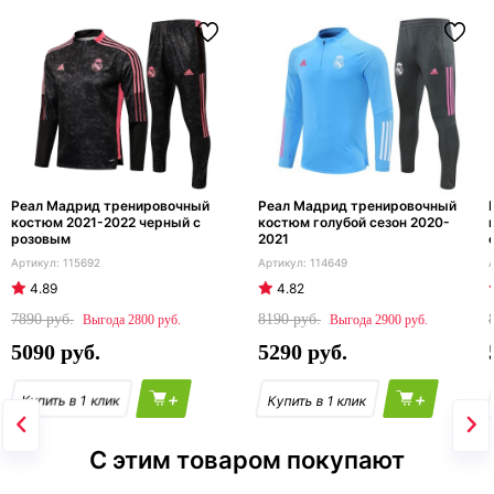
Реал Мадрид тренировочный
Реал Мадрид тренировочный
костюм 2021-2022 черный с
костюм голубой сезон 2020-
розовым
2021
115692
114649
4.89
4.82
7890
8190
2800
2900
5090
5290
+
+
С этим товаром покупают