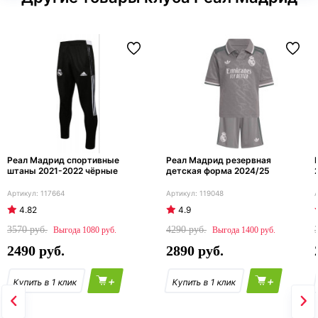
Реал Мадрид спортивные
Реал Мадрид резервная
штаны 2021-2022 чёрные
детская форма 2024/25
117664
119048
4.82
4.9
3570
4290
1080
1400
2490
2890
+
+