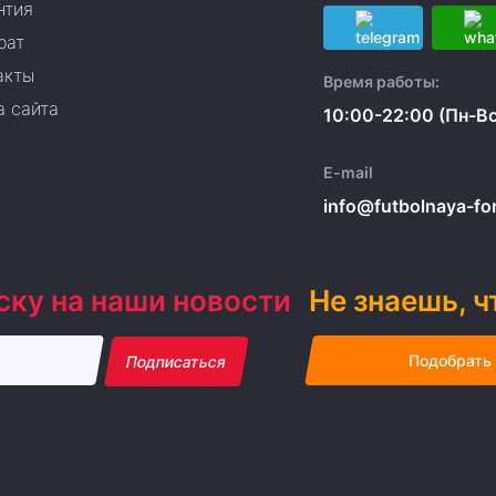
нтия
рат
акты
Время работы:
а сайта
10:00-22:00 (Пн-Вс
E-mail
info@futbolnaya-form
ску на наши новости
Не знаешь, ч
Подобрать
Подписаться