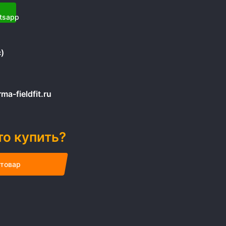
)
a-fieldfit.ru
то купить?
 товар