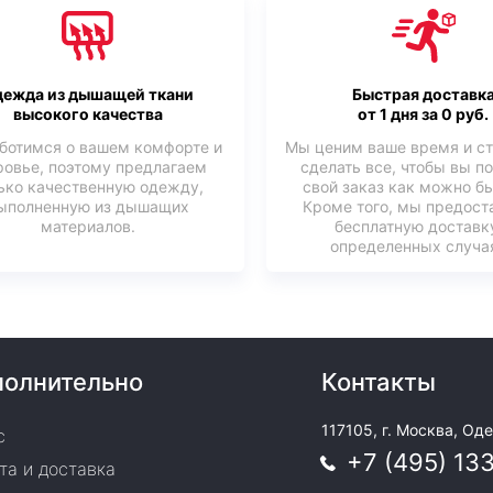
ежда из дышащей ткани
Быстрая доставк
высокого качества
от 1 дня за 0 руб.
ботимся о вашем комфорте и
Мы ценим ваше время и с
ровье, поэтому предлагаем
сделать все, чтобы вы п
ько качественную одежду,
свой заказ как можно б
ыполненную из дышащих
Кроме того, мы предост
материалов.
бесплатную доставк
определенных случая
олнительно
Контакты
117105, г. Москва, Оде
с
+7 (495) 13
та и доставка