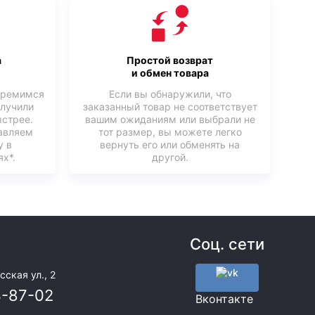
а
Простой возврат
и обмен товара
тремимся
Если вы обнаружили, что
олучили
заказанный товар не соответствует
ыстрее.
вашим ожиданиям или выбрали не
авляем
тот размер, вы можете легко
у в
вернуть его или обменять на
х*.
другой.
Соц. сети
сская ул., 2
3-87-02
Вконтакте