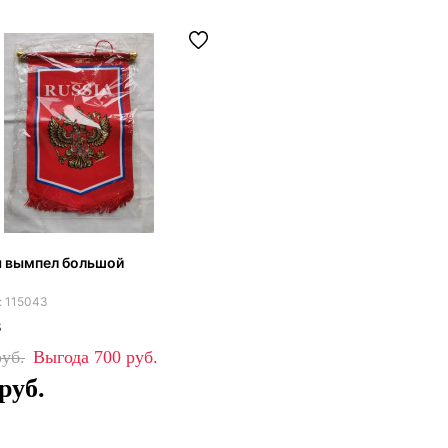
я вымпел большой
115043
8
700