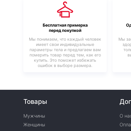
Бесплатная примерка
Од
перед покупкой
Мы понимаем, что каждый человек
Мы за
имеет свои индивидуальные
здо
параметры тела и предлагаем вам
тол
померить товар перед тем, как его
в
купить. Это поможет избежать
ошибок в выборе размера.
Товары
Доп
Мужчины
О на
Женщины
Опла