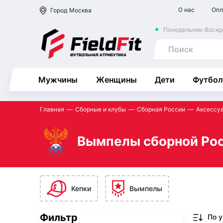
О нас
Опл
Город
Москва
Понедельник-Воскре
Мужчины
Женщины
Дети
Футбол
Главная
Сборные и клубы
Сборная России
Аксессу
Вымпелы сборной Ро
Кепки
Вымпелы
Фильтр