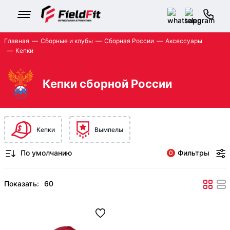
Главная
Сборные и клубы
Сборная России
Аксессуары
Кепки
Кепки сборной России
Кепки
Вымпелы
Фильтры
0
Показать: