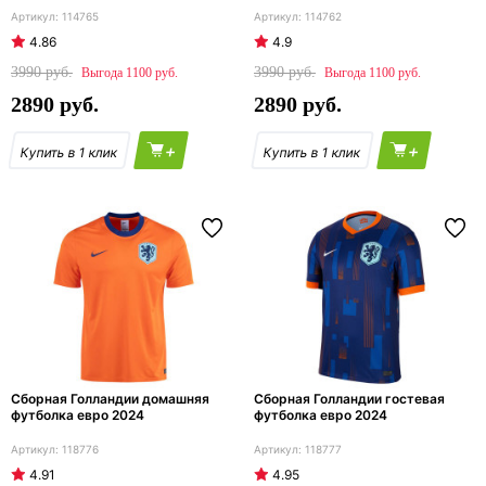
114765
114762
4.86
4.9
3990
3990
1100
1100
2890
2890
+
+
Сборная Голландии домашняя
Сборная Голландии гостевая
футболка евро 2024
футболка евро 2024
118776
118777
4.91
4.95