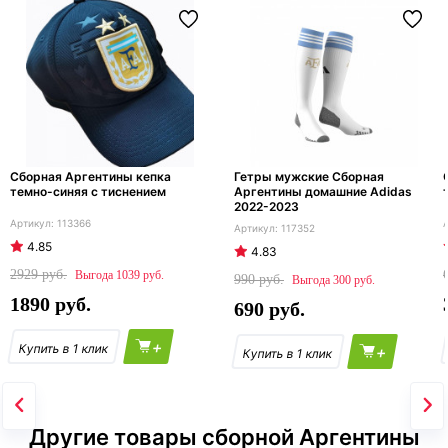
Сборная Аргентины кепка
Гетры мужские Сборная
темно-синяя с тиснением
Аргентины домашние Adidas
2022-2023
113366
117352
4.85
4.83
2929
1039
990
300
1890
690
+
+
Другие товары сборной Аргентины