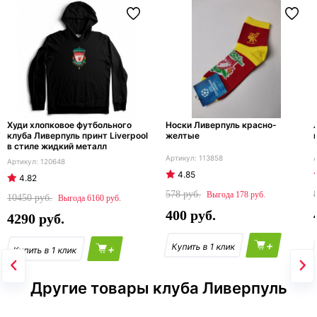
Худи хлопковое футбольного
Носки Ливерпуль красно-
клуба Ливерпуль принт Liverpool
желтые
в стиле жидкий металл
113858
120648
4.85
4.82
578
178
10450
6160
400
4290
+
+
Другие товары клуба Ливерпуль