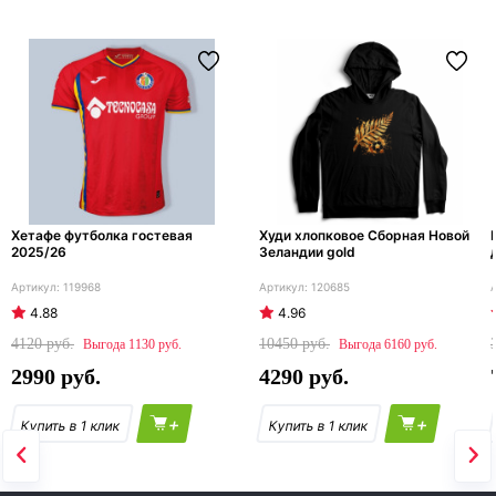
Хетафе футболка гостевая
Худи хлопковое Сборная Новой
2025/26
Зеландии gold
119968
120685
4.88
4.96
4120
10450
1130
6160
2990
4290
+
+