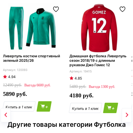
Ливерпуль костюм спортивный
Домашная футболка Ливерпуль
зеленый 2025/26
сезон 2018/19 с длинным
рукавом Джо Гомес 12
120093
19415
4.94
4.85
12490
6600
5480
1300
5890
4180
+
+
Другие товары категории Футболка