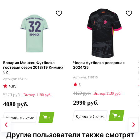
Бавария Мюнхен Футболка
Челси футболка резервная
гостевая сезон 2018/19 Киммих
2024/25
32
119115
16416
5
4.85
4120
1130
5270
1190
2990
4080
+
+
Другие пользователи также смотрят