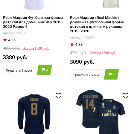
Реал Мадрид Футбольная форма
Реал Мадрид (Real Madrid)
детская для домашних игр 2019-
домашняя футбольная форма
2020 Рамос 4
детская с длинным рукавом
2019-2020
20503
113037
4.95
4.83
4880
1500
4390
1300
3380
3090
+
+