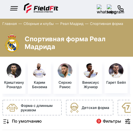
Главная
Сборные и клубы
Реал Мадрид
Спортивная форма
Спортивная форма Реал
Мадрида
Криштиану
Карим
Серхио
Винисиус
Гарет Бейл
Роналдо
Бензема
Рамос
Жуниор
Форма с длинным
Детская форма
рукавом
Фильтры
0