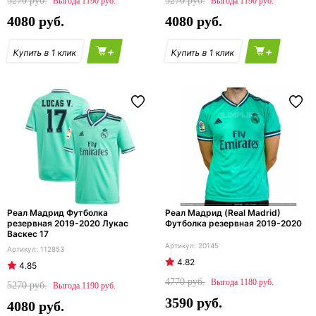
5270
5270
1190
1190
4080
4080
+
+
Реал Мадрид Футболка
Реал Мадрид (Real Madrid)
резервная 2019-2020 Лукас
Футболка резервная 2019-2020
Васкес 17
20145
112853
4.82
4.85
4770
1180
5270
1190
3590
4080