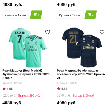
4080
4080
+
+
Реал Мадрид (Real Madrid)
Реал Мадрид Футболка для
Футболка резервная 2019-2020
гостевых игр 2019-2020 Брахим
Азар 7
21
112842
112835
4.95
4.83
5270
5270
1190
1190
4080
4080