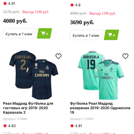
4.91
4.8
5270
1190
4980
1290
4080
3690
+
+
Реал Мадрид Футболка для
Футболка Реал Мадрид
гостевых игр 2019-2020
резервная 2019-2020 Одриосола
Карвахаль 2
19
112840
112851
4.83
4.81