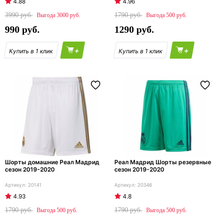
4.88
4.96
3990
1790
3000
500
990
1290
+
+
Шорты домашние Реал Мадрид
Реал Мадрид Шорты резервные
сезон 2019-2020
сезон 2019-2020
20141
20346
4.93
4.8
1790
1790
500
500