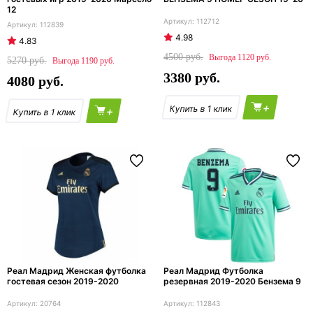
12
112712
112839
4.98
4.83
4500
1120
5270
1190
3380
4080
+
+
Реал Мадрид Женская футболка
Реал Мадрид Футболка
гостевая сезон 2019-2020
резервная 2019-2020 Бензема 9
20764
112843