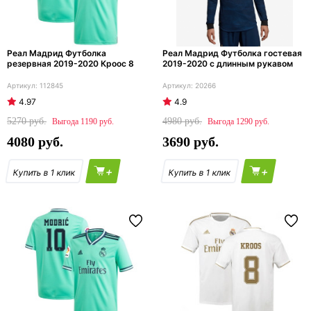
Реал Мадрид Футболка
Реал Мадрид Футболка гостевая
резервная 2019-2020 Кроос 8
2019-2020 с длинным рукавом
112845
20266
4.97
4.9
5270
4980
1190
1290
4080
3690
+
+