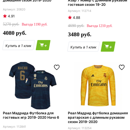
домашняя сезон 2019-2020
Азар 7 номер с длинным рукавом
гостевая сезон 19-20
20820
112714
4.91
4.88
5270
1190
4690
1210
4080
3480
+
+
Реал Мадрида Футболка для
Реал Мадрид футболка домашняя
гостевых игр 2019-2020 Начо 6
вратарская с длинным рукавом
сезон 2019-2020
112841
113254