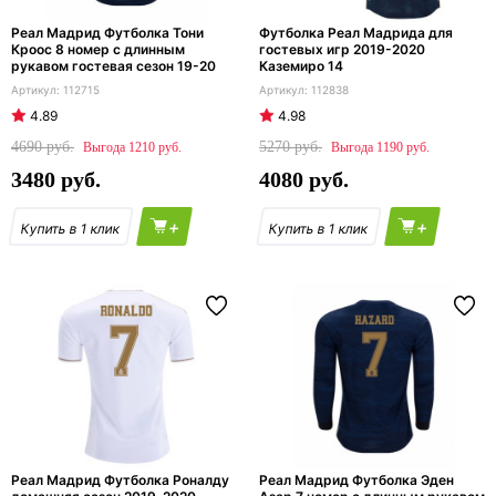
Реал Мадрид Футболка Тони
Футболка Реал Мадрида для
Кроос 8 номер с длинным
гостевых игр 2019-2020
рукавом гостевая сезон 19-20
Каземиро 14
112715
112838
4.89
4.98
4690
5270
1210
1190
3480
4080
+
+
Реал Мадрид Футболка Роналду
Реал Мадрид Футболка Эден