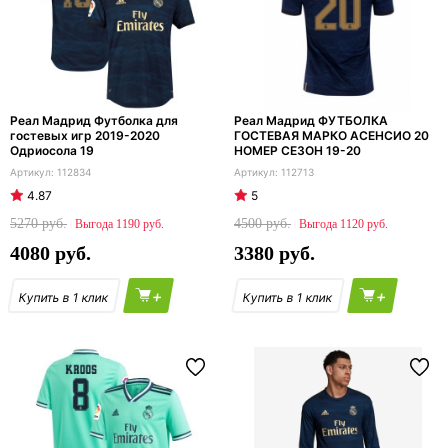
Реал Мадрид Футболка для
Реал Мадрид ФУТБОЛКА
гостевых игр 2019-2020
ГОСТЕВАЯ МАРКО АСЕНСИО 20
Одриосола 19
НОМЕР СЕЗОН 19-20
112834
112713
4.87
5
5270
4500
1190
1120
4080
3380
+
+