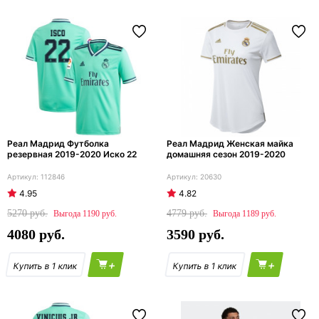
Реал Мадрид Футболка
Реал Мадрид Женская майка
резервная 2019-2020 Иско 22
домашняя сезон 2019-2020
112846
20630
4.95
4.82
5270
4779
1190
1189
4080
3590
+
+