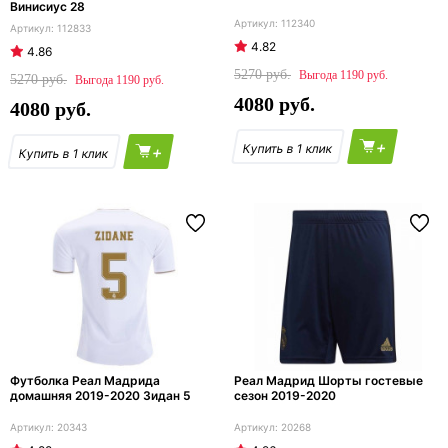
Винисиус 28
112340
112833
4.82
4.86
5270
1190
5270
1190
4080
4080
+
+
Футболка Реал Мадрида
Реал Мадрид Шорты гостевые
домашняя 2019-2020 Зидан 5
сезон 2019-2020
20343
20268