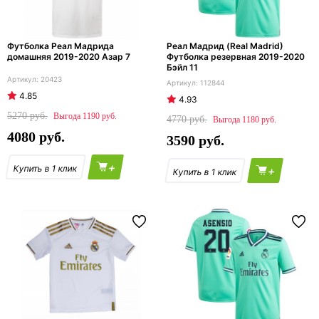
Футболка Реал Мадрида
Реал Мадрид (Real Madrid)
домашняя 2019-2020 Азар 7
Футболка резервная 2019-2020
Бэйл 11
20423
112844
4.85
4.93
5270
1190
4770
1180
4080
3590
+
+