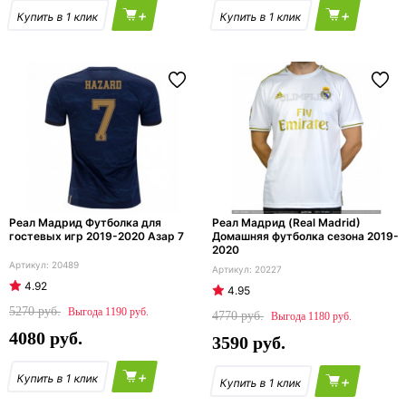
+
+
Реал Мадрид Футболка для
Реал Мадрид (Real Madrid)
гостевых игр 2019-2020 Азар 7
Домашняя футболка сезона 2019-
2020
20489
20227
4.92
4.95
5270
1190
4770
1180
4080
3590
+
+