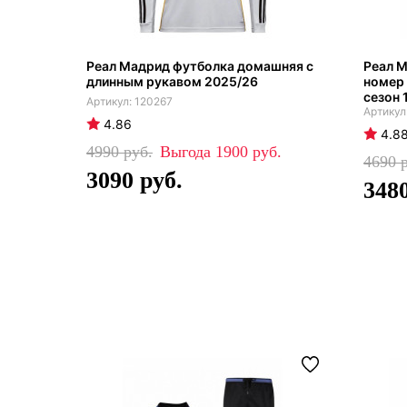
Реал Мадрид футболка домашняя с
Реал М
длинным рукавом 2025/26
номер 
сезон 
120267
4.86
4.8
4990
1900
4690
3090
348