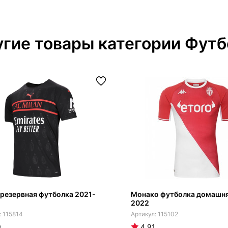
гие товары категории Футб
резервная футболка 2021-
Монако футболка домашня
2022
115814
115102
9
4.91