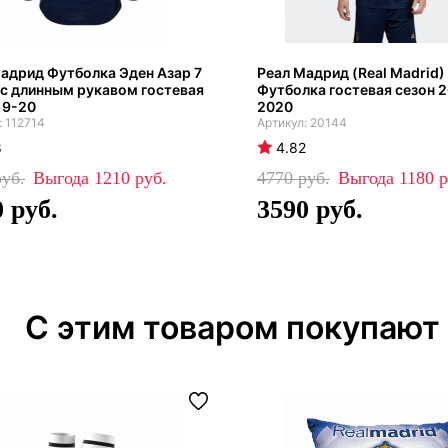
адрид Футболка Эден Азар 7
Реал Мадрид (Real Madrid)
с длинным рукавом гостевая
Футболка гостевая сезон 
19-20
2020
112714
20144
8
4.82
1210
4770
1180
0
3590
С этим товаром покупают