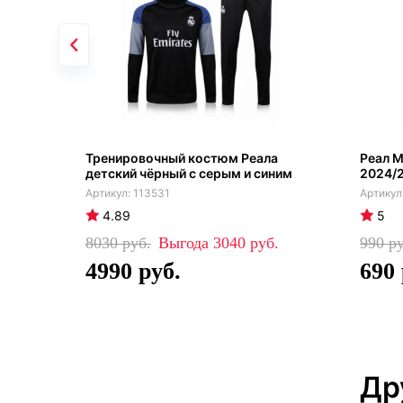
Тренировочный костюм Реала
Реал 
детский чёрный с серым и синим
2024/
113531
4.89
5
8030
3040
990
4990
690
Др