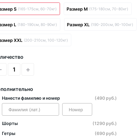
азмер S
Размер M
(165-175см, 60-70кг)
(175-180см, 70-80кг)
азмер L
Размер XL
(180-190см, 80-90кг)
(190-200см, 90-100кг)
азмер XXL
(200-210см, 100-120кг)
личество
-
+
полнительно
Нанести фамилию и номер
(490 руб.)
Шорты
(1290 руб.)
Гетры
(690 руб.)