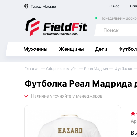
О нас
Опл
Город
Москва
Понедельник-Воскре
Мужчины
Женщины
Дети
Футбол
Главная
Сборные и клубы
Реал Мадрид
Футболки
Футболка Реал Мадрида 
Ар
Вы