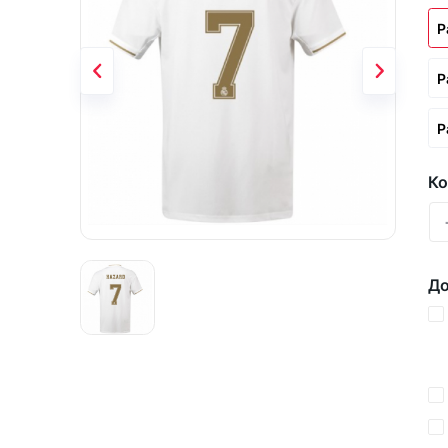
Р
Р
Р
Ко
До