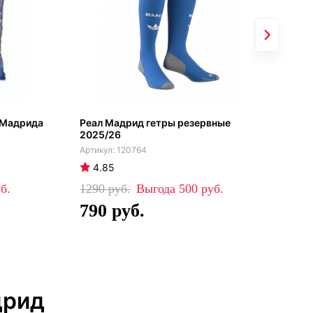
 Мадрида
Реал Мадрид гетры резервные
Кеп
2025/26
120764
4.85
4
1290
500
19
790
1
дрид