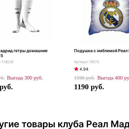
Мадрид гетры домашние
Подушка с эмблемой Реал
25
119029
19372
4.94
300
1590
400
1190
угие товары клуба Реал Ма