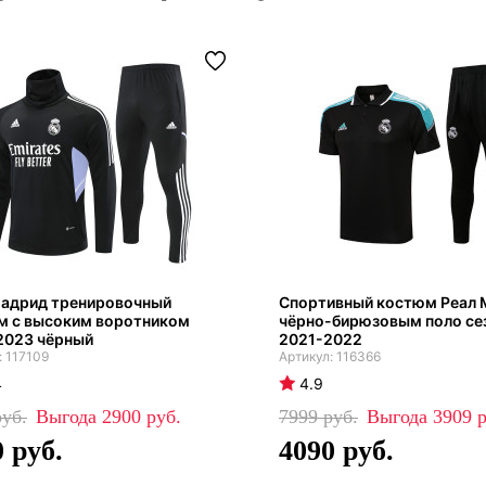
Мадрид тренировочный
Спортивный костюм Реал 
м с высоким воротником
чёрно-бирюзовым поло се
2023 чёрный
2021-2022
117109
116366
4
4.9
2900
7999
3909
0
4090