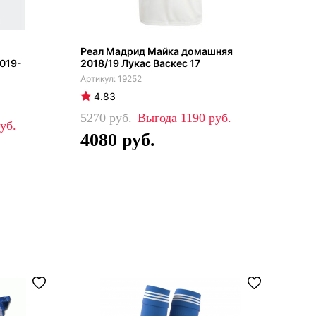
Реал Мадрид Майка домашняя
Реа
2019-
2018/19 Лукас Васкес 17
тре
19252
4.83
4
5270
1190
39
4080
2