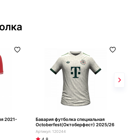
олка
я 2021-
Бавария футболка специальная
Мил
Octoberfest(Октоберфест) 2025/26
202
120244
4.8
4