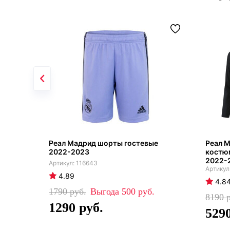
Реал Мадрид шорты гостевые
Реал 
2022-2023
костю
2022-
116643
4.89
4.8
1790
500
8190
1290
529