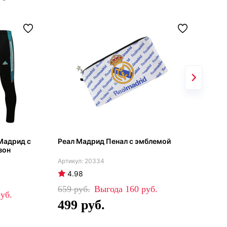
Мадрид с
Реал Мадрид Пенал с эмблемой
Реа
зон
рез
202
20334
4.98
4
659
160
99
499
6