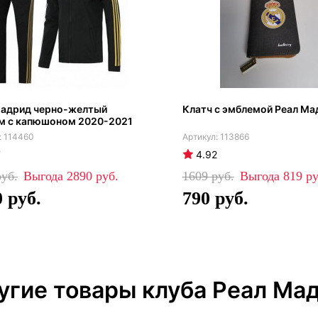
Мадрид черно-желтый
Клатч с эмблемой Реал Ма
м с капюшоном 2020-2021
114460
113866
7
4.92
2890
1609
819
0
790
угие товары клуба Реал Ма