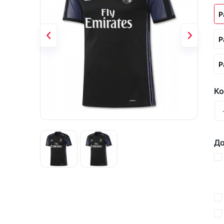
Р
Р
Р
Ко
До