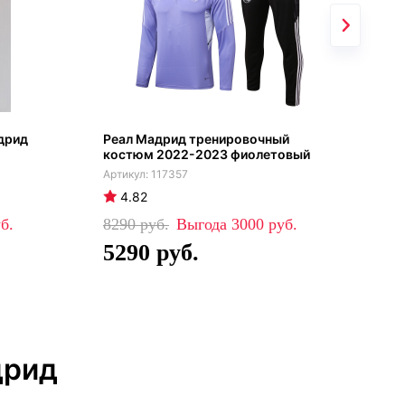
дрид
Реал Мадрид тренировочный
Реа
костюм 2022-2023 фиолетовый
на 
бел
117357
202
4.82
5
8290
3000
5290
12
5
дрид