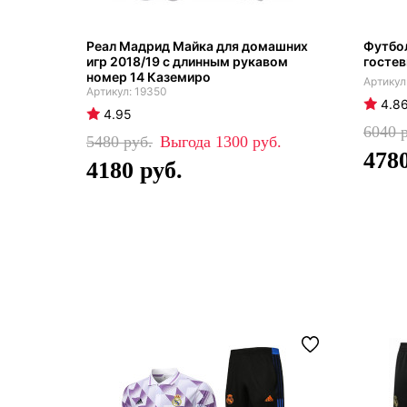
Реал Мадрид Майка для домашних
Футбол
игр 2018/19 с длинным рукавом
гостев
номер 14 Каземиро
19350
4.8
4.95
6040
5480
1300
478
4180