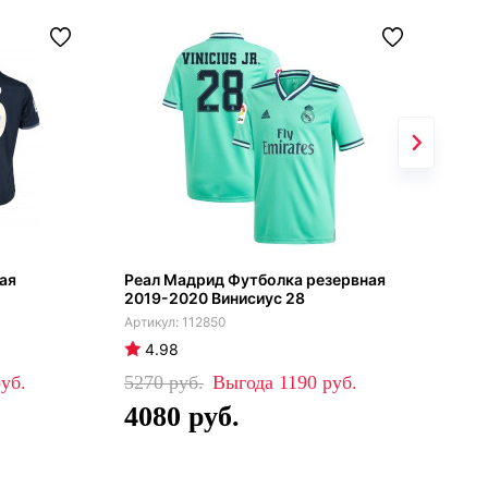
ая
Реал Мадрид Футболка резервная
Реа
2019-2020 Винисиус 28
202
112850
4.98
5
5270
1190
39
4080
2