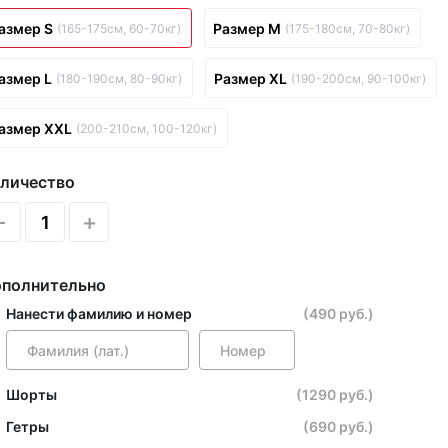
азмер S
Размер M
(165-175см, 60-70кг)
(175-180см, 70-80кг)
азмер L
Размер XL
(180-190см, 80-90кг)
(190-200см, 90-100кг)
азмер XXL
(200-210см, 100-120кг)
личество
-
+
полнительно
Нанести фамилию и номер
(490 руб.)
Шорты
(1290 руб.)
Гетры
(690 руб.)