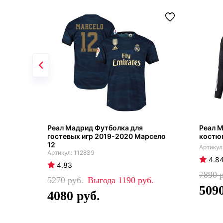
Реал Мадрид Футболка для
Реал 
гостевых игр 2019-2020 Марсело
костю
12
112839
4.8
4.83
7890
5270
1190
509
4080