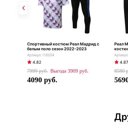
Спортивный костюм Реал Мадрид с
Реал 
белым поло сезон 2022-2023
костю
116354
4.82
4.8
7999
3909
8580
4090
569
Др