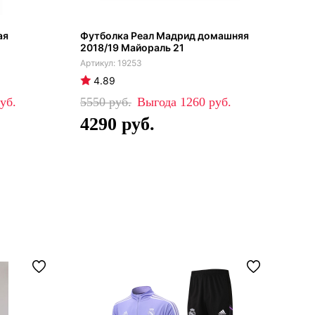
ая
Футболка Реал Мадрид домашняя
Реа
2018/19 Майораль 21
фин
19253
4.89
4
5550
1260
45
4290
3