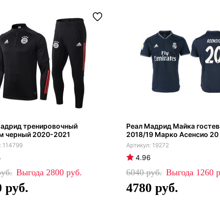
Мадрид тренировочный
Реал Мадрид Майка гостев
м черный 2020-2021
2018/19 Марко Асенсио 20
114799
19272
4
4.96
2800
6040
1260
0
4780