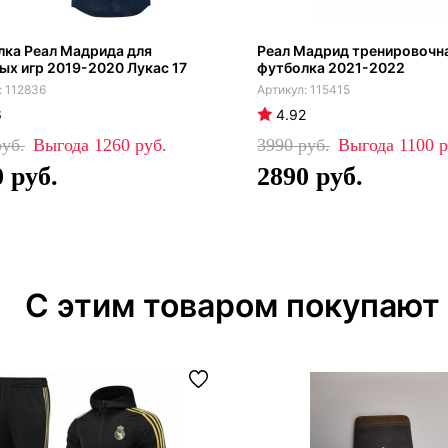
ка Реал Мадрида для
Реал Мадрид тренировочн
ых игр 2019-2020 Лукас 17
футболка 2021-2022
112836
115415
6
4.92
1260
3990
1100
0
2890
С этим товаром покупают