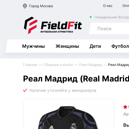
О нас
Опл
Город
Москва
Понедельник-Воскре
Мужчины
Женщины
Дети
Футбол
Главная
Сборные и клубы
Реал Мадрид
Реал Мадрид
Реал Мадрид (Real Madri
Ар
Вы