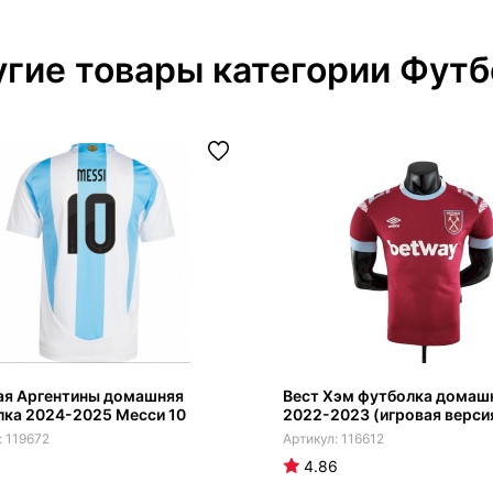
гие товары категории Футб
ая Аргентины домашняя
Вест Хэм футболка домаш
лка 2024-2025 Месси 10
2022-2023 (игровая верси
119672
116612
4.86