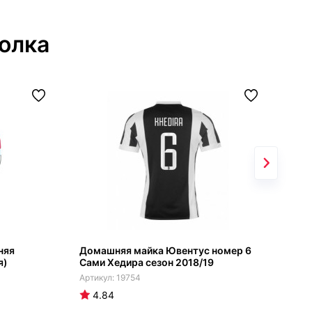
олка
няя
Домашняя майка Ювентус номер 6
Аст
я)
Сами Хедира сезон 2018/19
202
19754
4.84
4