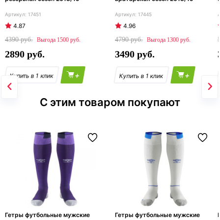
17451
17445
4.87
4.96
4390
4790
1500
1300
2890
3490
+
+
С этим товаром покупают
Гетры футбольные мужские
Гетры футбольные мужские