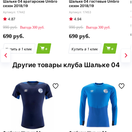
Шальке 04 вратарские Umbro
Шальке 04 гостевые Umbro
сезон 2018/19
сезон 2018/19
17442
17453
4.87
4.94
990
990
300
300
690
690
+
+
Другие товары клуба Шальке 04