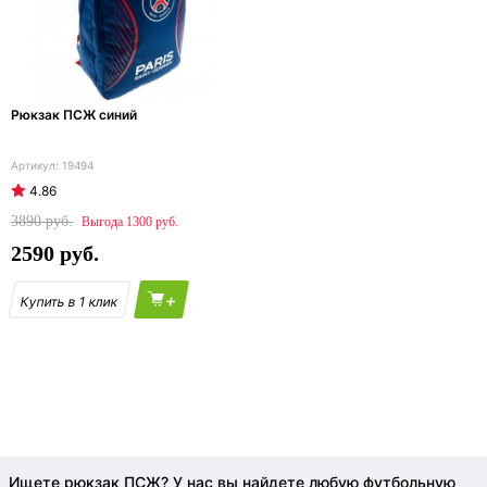
Рюкзак ПСЖ синий
19494
4.86
3890
1300
2590
+
Ищете рюкзак ПСЖ? У нас вы найдете любую футбольную