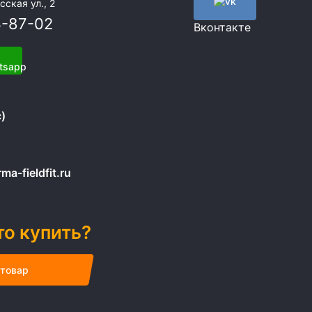
сская ул., 2
3-87-02
Вконтакте
)
a-fieldfit.ru
то купить?
 товар