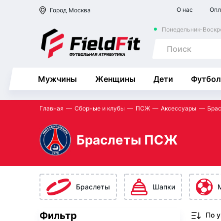
О нас
Опл
Город
Москва
Понедельник-Воскре
Мужчины
Женщины
Дети
Футбол
Главная
Сборные и клубы
ПСЖ
Аксессуары
Бра
Браслеты ПСЖ
Браслеты
Шапки
Фильтр