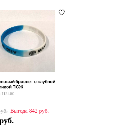
новый браслет с клубной
ликой ПСЖ
112450
6
842