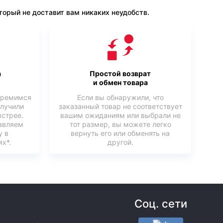
орый не доставит вам никаких неудобств.
а
Простой возврат
и обмен товара
тремимся
Если вы обнаружили, что
олучили
заказанный товар не соответствует
ыстрее.
вашим ожиданиям или выбрали не
авляем
тот размер, вы можете легко
у в
вернуть его или обменять на
х*.
другой.
Соц. сети