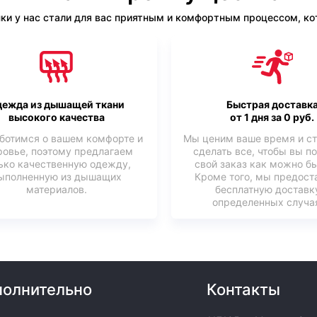
ки у нас стали для вас приятным и комфортным процессом, кот
ежда из дышащей ткани
Быстрая доставк
высокого качества
от 1 дня за 0 руб.
ботимся о вашем комфорте и
Мы ценим ваше время и с
ровье, поэтому предлагаем
сделать все, чтобы вы п
ько качественную одежду,
свой заказ как можно б
ыполненную из дышащих
Кроме того, мы предост
материалов.
бесплатную доставк
определенных случая
олнительно
Контакты