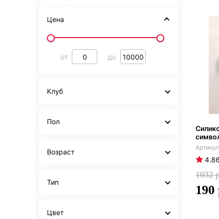
Цена
от
до
Клуб
Пол
Силико
симво
Возраст
4.8
1032
Тип
190
Цвет