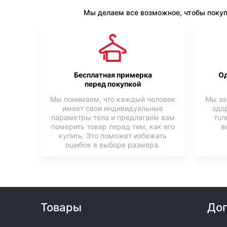
Мы делаем все возможное, чтобы покуп
Бесплатная примерка
Од
перед покупкой
Мы понимаем, что каждый человек
Мы за
имеет свои индивидуальные
здо
параметры тела и предлагаем вам
тол
померить товар перед тем, как его
в
купить. Это поможет избежать
ошибок в выборе размера.
Товары
Доп