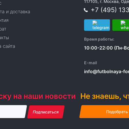
117105, г. Москва, Оде
с
+7 (495) 13
та и доставка
нтия
рат
акты
Время работы:
а сайта
10:00-22:00 (Пн-Вс
E-mail
info@futbolnaya-form
ску на наши новости
Не знаешь, ч
Подобрать
Подписаться