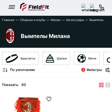
Главная
Сборные и клубы
Милан
Аксессуары
Вымпелы
Вымпелы Милана
Браслеты
Шапки
Мячи
Фильтры
0
Показать: