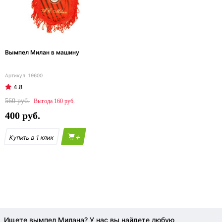
Вымпел Милан в машину
19600
4.8
560
160
400
+
Ищете вымпел Милана? У нас вы найдете любую