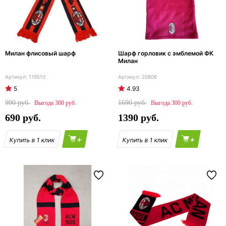
Милан флисовый шарф
Шарф горловик с эмблемой ФК
Милан
119510
20806
5
4.93
990
1690
300
300
690
1390
+
+