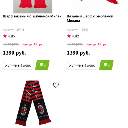
Шарф вязаный с эмблемой Милан
Вязаный шарф с эмблемой
Милана
20718
19603
4.85
4.82
1690
1690
300
300
1390
1390
+
+