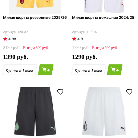
Милан шорты резервные 2025/26
Милан шорты домашние 2024/25
120345
119316
4.88
4.8
2190
1790
800
500
1390
1290
+
+