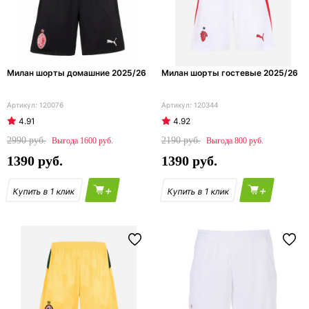
Милан шорты домашние 2025/26
Милан шорты гостевые 2025/26
120076
120344
4.91
4.92
2990
2190
1600
800
1390
1390
+
+