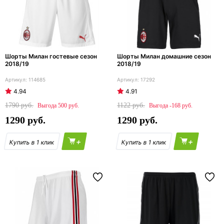
Шорты Милан гостевые сезон
Шорты Милан домашние сезон
2018/19
2018/19
114685
17292
4.94
4.91
1790
1122
500
-168
1290
1290
+
+