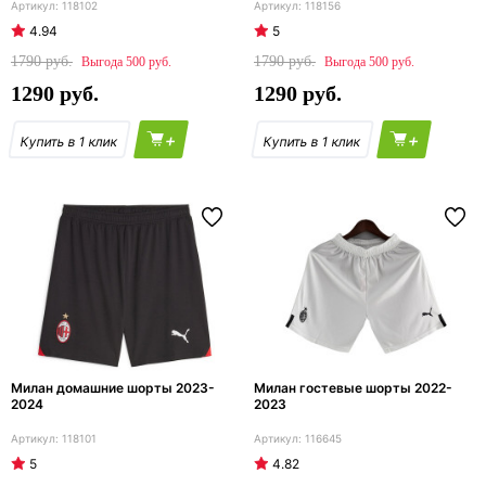
118102
118156
4.94
5
1790
1790
500
500
1290
1290
+
+
Милан домашние шорты 2023-
Милан гостевые шорты 2022-
2024
2023
118101
116645
5
4.82