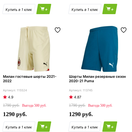
+
+
Милан гостевые шорты 2021-
Шорты Милан резервные сезон
2022
2020-21 Puma
115524
113745
4.9
4.87
1790
1790
500
500
1290
1290
+
+