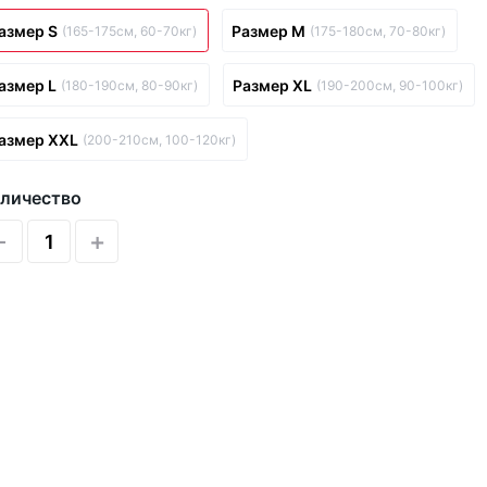
азмер S
Размер M
(165-175см, 60-70кг)
(175-180см, 70-80кг)
азмер L
Размер XL
(180-190см, 80-90кг)
(190-200см, 90-100кг)
азмер XXL
(200-210см, 100-120кг)
личество
-
+