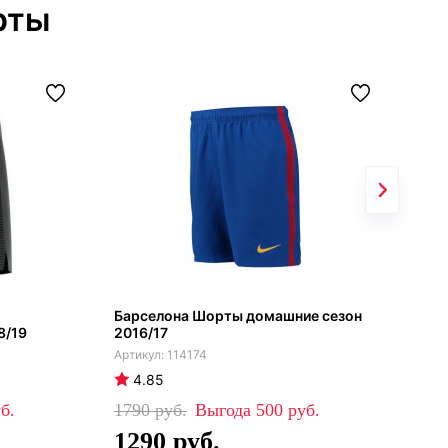
рты
Барселона Шорты домашние сезон
Лив
8/19
2016/17
202
114174
4.85
4
1790
500
17
1290
1