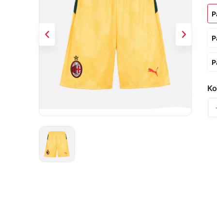
Р
Р
Р
Ко