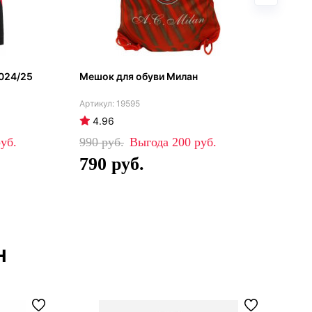
024/25
Мешок для обуви Милан
Мил
202
19595
4.96
5
990
200
81
790
5
н