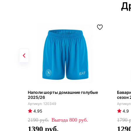
Д
Наполи шорты домашние голубые
Бавар
2025/26
сезон 
120349
4.95
4.9
2190
800
1790
1390
129