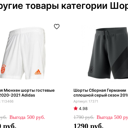
ругие товары категории Шо
ия Мюнхен шорты гостевые
Шорты Сборная Германии
2020-2021 Adidas
сплошной серый сезон 201
113466
17371
4.98
500
1790
500
0
1290