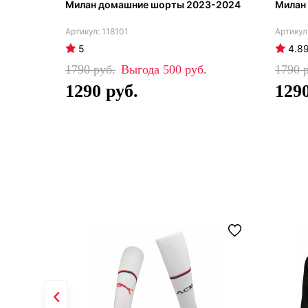
Милан домашние шорты 2023-2024
Милан
118101
5
4.8
1790
500
1790
1290
129