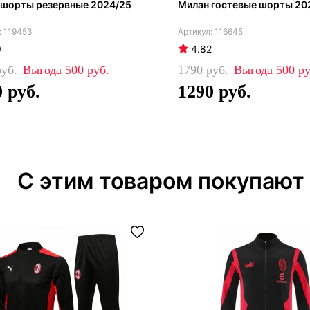
 шорты резервные 2024/25
Милан гостевые шорты 20
119453
116645
9
4.82
500
1790
500
0
1290
С этим товаром покупают