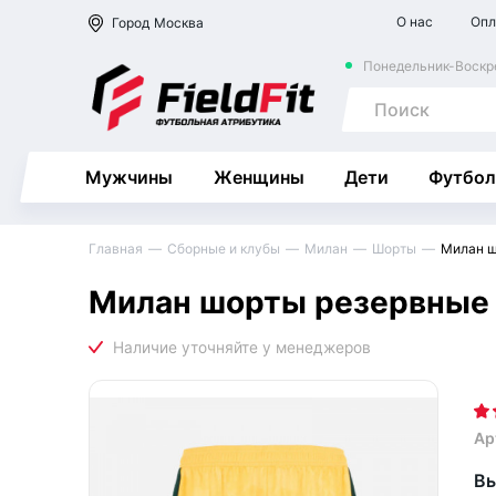
О нас
Опл
Город
Москва
Понедельник-Воскре
Мужчины
Женщины
Дети
Футбол
Главная
Сборные и клубы
Милан
Шорты
Милан ш
Милан шорты резервные
Ар
Вы