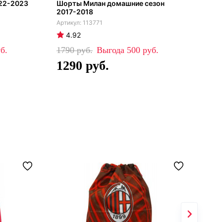
22-2023
Шорты Милан домашние сезон
Шор
2017-2018
202
113771
4.92
4
1790
500
17
1290
1