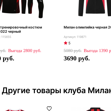
 тренировочный костюм
Милан олимпийка черная 2
2022 черный
115655
119871
5
2800
5080
1390
0
3690
Другие товары клуба Мила