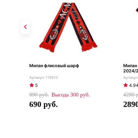
Милан флисовый шарф
Милан
2024/
119510
5
4.9
990
300
4290
690
289