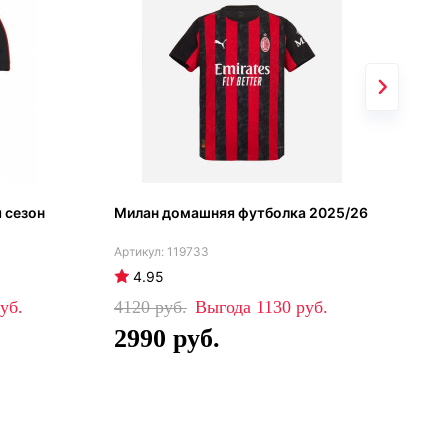
 сезон
Милан домашняя футболка 2025/26
Мил
202
119733
4.95
4
4120
1130
80
2990
5