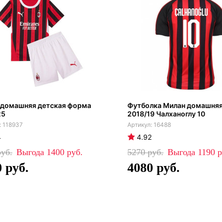
 домашняя детская форма
Футболка Милан домашняя
25
2018/19 Чалханоглу 10
118937
16488
4
4.92
1400
5270
1190
0
4080