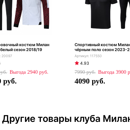
ровочный костюм Милан
Спортивный костюм Милан
белый сезон 2018/19
чёрным поло сезон 2023-
20097
117550
6
4.93
2940
7990
3900
0
4090
Другие товары клуба Мила