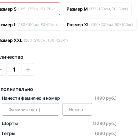
азмер S
Размер M
(165-175см, 60-70кг)
(175-180см, 70-80кг)
азмер L
Размер XL
(180-190см, 80-90кг)
(190-200см, 90-100кг)
азмер XXL
(200-210см, 100-120кг)
личество
-
+
полнительно
Нанести фамилию и номер
(490 руб.)
Шорты
(1290 руб.)
Гетры
(690 руб.)