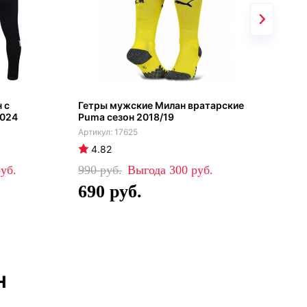
 с
Гетры мужские Милан вратарские
Мил
2024
Puma сезон 2018/19
202
17625
4.82
4
990
300
78
690
5
н