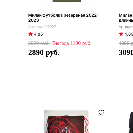
Милан футболка резервная 2022-
Милан 
2023
длинн
116907
4.85
4.8
3990
1100
4290
2890
309