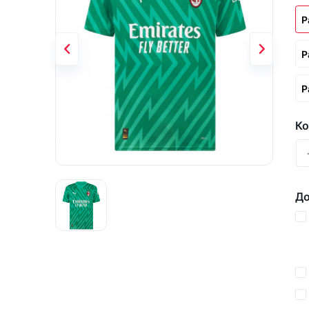
Р
Р
Р
Ко
До