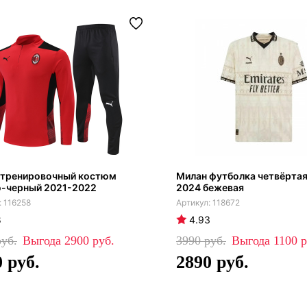
 тренировочный костюм
Милан футболка четвёртая
о-черный 2021-2022
2024 бежевая
116258
118672
8
4.93
2900
3990
1100
0
2890