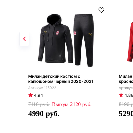
Милан детский костюм с
Милан
капюшоном черный 2020-2021
красн
115022
4.94
4.8
7110
2120
8190
4990
529