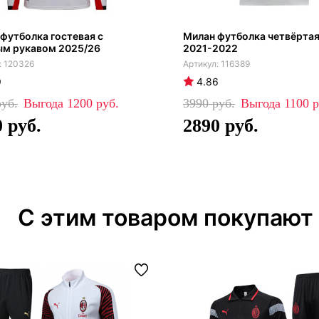
футболка гостевая с
Милан футболка четвёртая
ым рукавом 2025/26
2021-2022
120326
116389
9
4.86
1200
3990
1100
0
2890
С этим товаром покупают