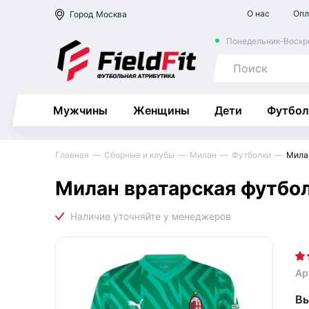
О нас
Опл
Город
Москва
Понедельник-Воскре
Мужчины
Женщины
Дети
Футбол
Главная
Сборные и клубы
Милан
Футболки
Мила
Милан вратарская футбо
Ар
Вы