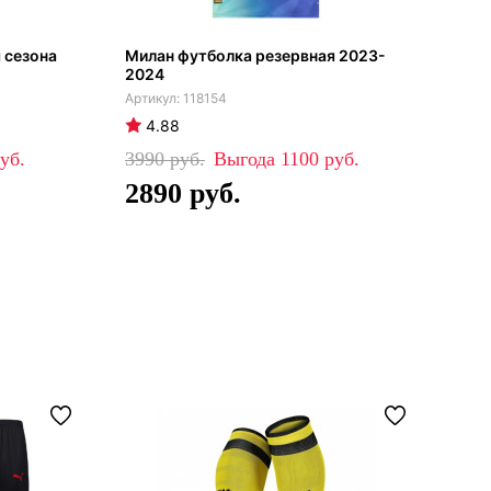
 сезона
Милан футболка резервная 2023-
Фут
2024
202
118154
4.88
4
3990
1100
45
2890
3