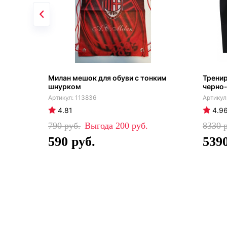
Милан мешок для обуви с тонким
Трени
шнурком
черно-
113836
4.81
4.9
790
200
8330
590
539