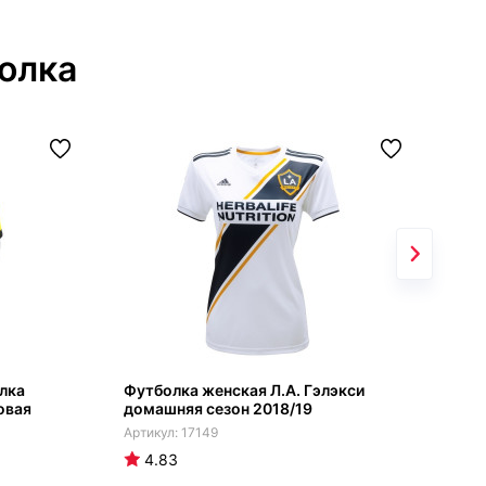
олка
лка
Футболка женская Л.А. Гэлэкси
Фут
овая
домашняя сезон 2018/19
рез
рук
17149
4.83
4