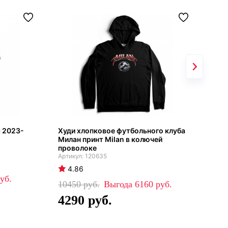
 2023-
Худи хлопковое футбольного клуба
Мил
Милан принт Milan в колючей
202
проволоке
120635
4
4.86
42
10450
6160
2
4290