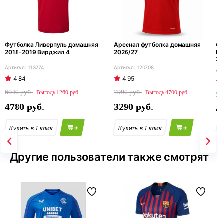
Футболка Ливерпуль домашняя
Арсенал футболка домашняя
2018-2019 Вирджил 4
2026/27
113274
120708
4.84
4.95
6040
7990
1260
4700
4780
3290
+
+
Другие пользователи также смотрят