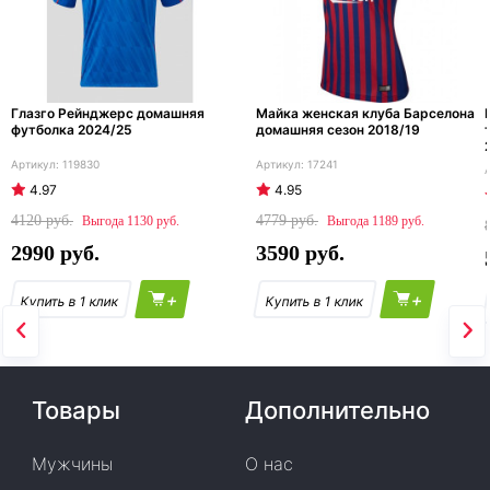
Глазго Рейнджерс домашняя
Майка женская клуба Барселона
футболка 2024/25
домашняя сезон 2018/19
119830
17241
4.97
4.95
4120
4779
1130
1189
2990
3590
+
+
Товары
Дополнительно
Мужчины
О нас