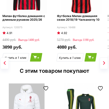
Милан футболка домашняя с
Футболка Милан домашняя
длинным рукавом 2025/26
сезон 2018/19 Чалханоглу 10
120075
16488
4.91
4.92
4490
5270
1400
1190
3090
4080
+
+
С этим товаром покупают