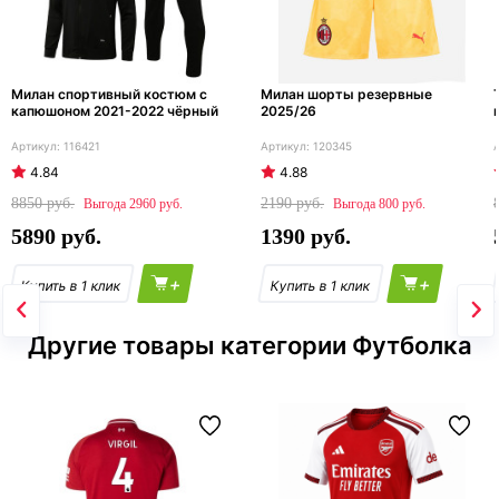
Милан спортивный костюм с
Милан шорты резервные
капюшоном 2021-2022 чёрный
2025/26
116421
120345
4.84
4.88
8850
2190
2960
800
5890
1390
+
+
Другие товары категории Футболка