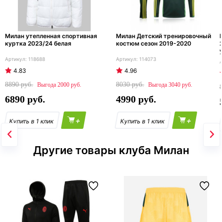
Милан утепленная спортивная
Милан Детский тренировочный
куртка 2023/24 белая
костюм сезон 2019-2020
118688
114073
4.83
4.96
8890
8030
2000
3040
6890
4990
+
+
Другие товары клуба Милан