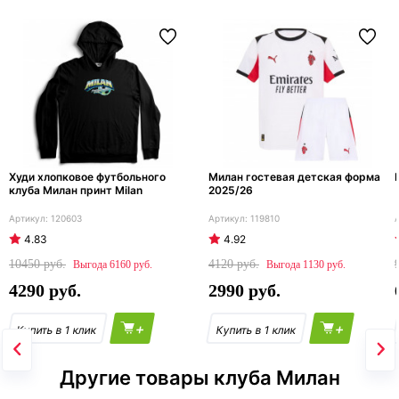
Худи хлопковое футбольного
Милан гостевая детская форма
клуба Милан принт Milan
2025/26
120603
119810
4.83
4.92
10450
4120
6160
1130
4290
2990
+
+
Другие товары клуба Милан