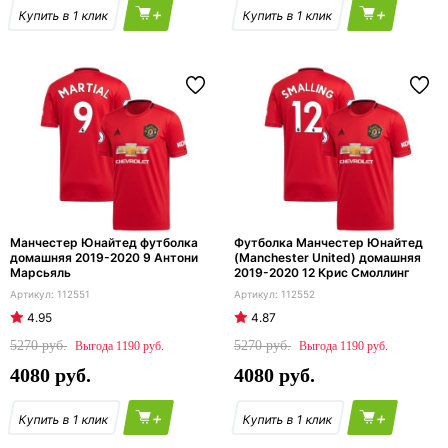
+
+
Манчестер Юнайтед футболка
Футболка Манчестер Юнайтед
домашняя 2019-2020 9 Антони
(Manchester United) домашняя
Марсьяль
2019-2020 12 Крис Смоллинг
112551
112552
4.95
4.87
5270
5270
1190
1190
4080
4080
+
+