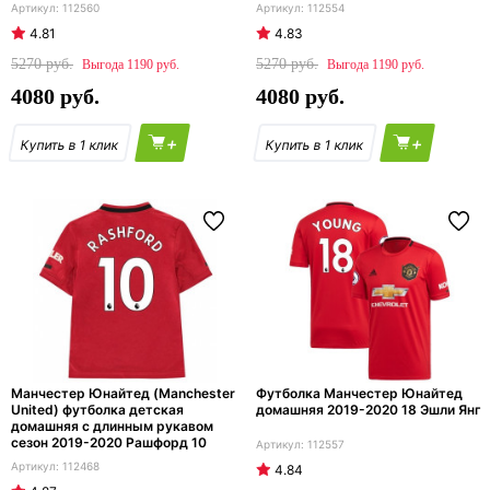
112560
112554
4.81
4.83
5270
5270
1190
1190
4080
4080
+
+
Манчестер Юнайтед (Manchester
Футболка Манчестер Юнайтед
United) футболка детская
домашняя 2019-2020 18 Эшли Янг
домашняя с длинным рукавом
сезон 2019-2020 Рашфорд 10
112557
112468
4.84