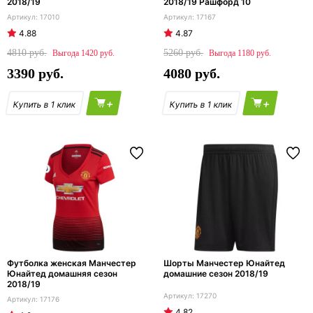
2018/19
2018/19 Рашфорд 10
17010
17167
4.88
4.87
4810
5260
1420
1180
3390
4080
+
+
Футболка женская Манчестер
Шорты Манчестер Юнайтед
Юнайтед домашняя сезон
домашние сезон 2018/19
2018/19
17270
17176
4.82