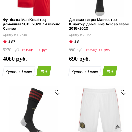
Футболка Ман Юнайтед
Детские гетры Манчестер
домашняя 2019-2020 7 Алексис
Юнайтед домашние Adidas сезон
Санчес
2019-2020
112549
20167
4.87
4.8
5270
990
1190
300
4080
690
+
+