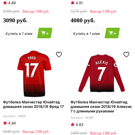
4.89
4.91
4390
5270
1300
1190
3090
4080
+
+
Футболка Манчестер Юнайтед
Футболка Манчестер Юнайтед
домашняя сезон 2018/19 Фред 17
домашняя сезон 2018/19 Алексис
7 с длинными рукавами
16690
16396
4.94
4.83
6040
1260
5480
1300