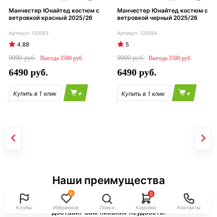
Манчестер Юнайтед костюм с
Манчестер Юнайтед костюм с
ветровкой красный 2025/26
ветровкой черный 2025/26
120053
120054
4.88
5
9990
9990
3500
3500
6490
6490
+
+
Наши преимущества
Мы делаем все возможное, чтобы покупки у нас стали для
0
0
вас приятным и комфортным процессом, который не
Клубы
Избранное
Поиск
Корзина
Контакты
доставит вам никаких неудобств.