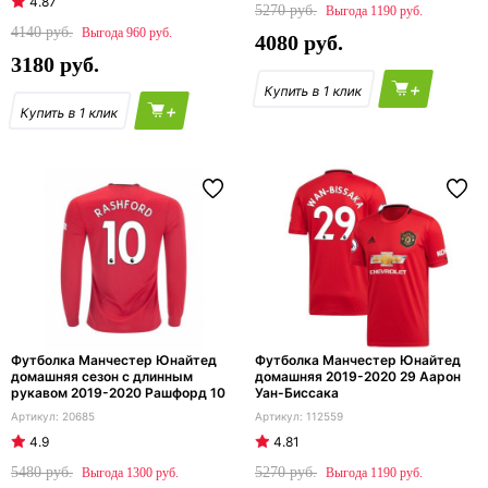
4.87
5270
1190
4140
960
4080
3180
+
+
Футболка Манчестер Юнайтед
Футболка Манчестер Юнайтед
домашняя сезон с длинным
домашняя 2019-2020 29 Аарон
рукавом 2019-2020 Рашфорд 10
Уан-Биссака
20685
112559
4.9
4.81
5480
5270
1300
1190