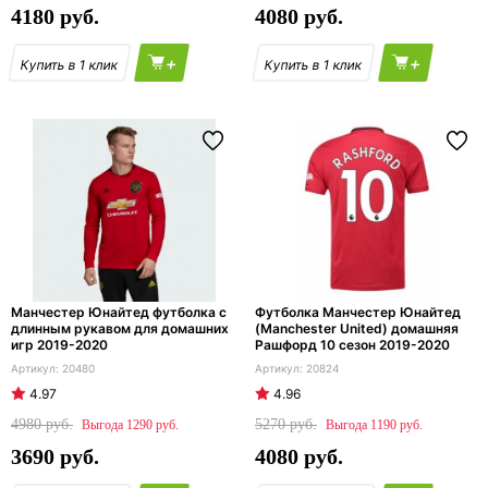
4180
4080
+
+
Манчестер Юнайтед футболка с
Футболка Манчестер Юнайтед
длинным рукавом для домашних
(Manchester United) домашняя
игр 2019-2020
Рашфорд 10 сезон 2019-2020
20480
20824
4.97
4.96
4980
5270
1290
1190
3690
4080