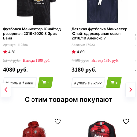
Футболка Манчестер Юнайтед
Детская футболка Манчестер
резервная 2019-2020 3 Эрик
Юнайтед резервная сезон
Байи
2018/19 Алексис 7
112586
17023
4.81
4.89
5270
4490
1190
1310
4080
3180
+
+
С этим товаром покупают