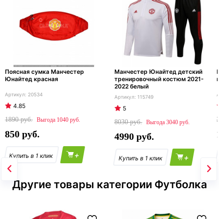
Поясная сумка Манчестер
Манчестер Юнайтед детский
Юнайтед красная
тренировочный костюм 2021-
2022 белый
20534
115749
4.85
5
1890
1040
8030
3040
850
4990
+
+
Другие товары категории Футболка