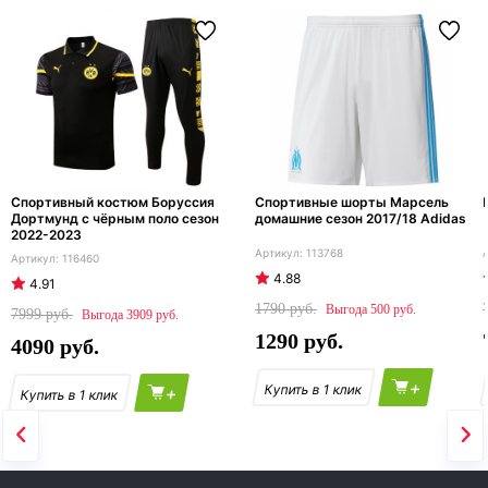
Спортивный костюм Боруссия
Спортивные шорты Марсель
Дортмунд с чёрным поло сезон
домашние сезон 2017/18 Adidas
2022-2023
113768
116460
4.88
4.91
1790
500
7999
3909
1290
4090
+
+