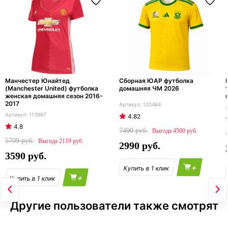
Манчестер Юнайтед
Сборная ЮАР футболка
(Manchester United) футболка
домашняя ЧМ 2026
женская домашняя сезон 2016-
2017
120464
113967
4.82
4.8
7490
4500
5709
2119
2990
3590
+
+
Другие пользователи также смотрят