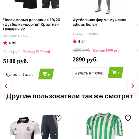
Челси форма резервная 19/20
Футбольная форма мужская
(футболка+шорты) Кристиан
adidas белая
Пулишич 22
118803
112544
4.94
4.89
4290
1400
7370
2190
2890
5180
+
+
Другие пользователи также смотрят