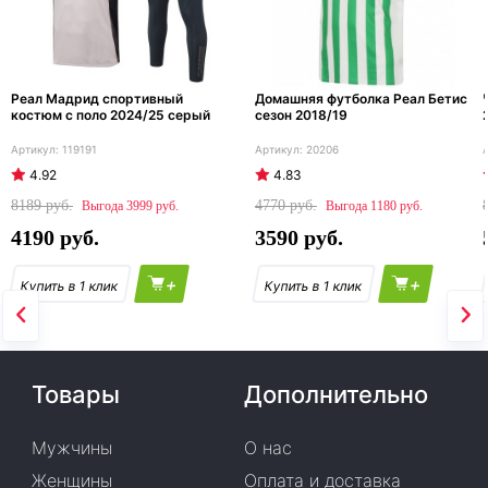
Реал Мадрид спортивный
Домашняя футболка Реал Бетис
костюм с поло 2024/25 серый
сезон 2018/19
119191
20206
4.92
4.83
8189
4770
3999
1180
4190
3590
+
+
Товары
Дополнительно
Мужчины
О нас
Женщины
Оплата и доставка