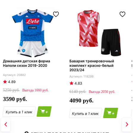
Домашняя детская форма
Бавария тренировочный
Наполи сезон 2019-2020
комплект красно-белый
2023/24
20882
118298
4.89
4.83
5250
1660
6140
2050
3590
4090
+
+