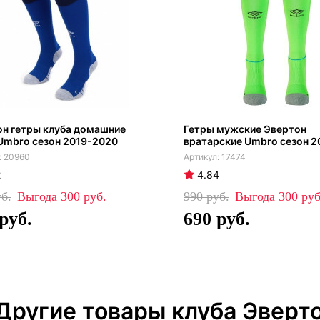
н гетры клуба домашние
Гетры мужские Эвертон
Umbro сезон 2019-2020
вратарские Umbro сезон 2
20960
17474
2
4.84
300
990
300
690
Другие товары клуба Эверт