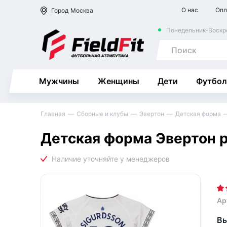
О нас
Опл
Город
Москва
Понедельник-Воскре
Мужчины
Женщины
Дети
Футбол
Главная
Сборные и клубы
Эвертон
Детская форма
Детская форма Эвертон р
Ар
Вы