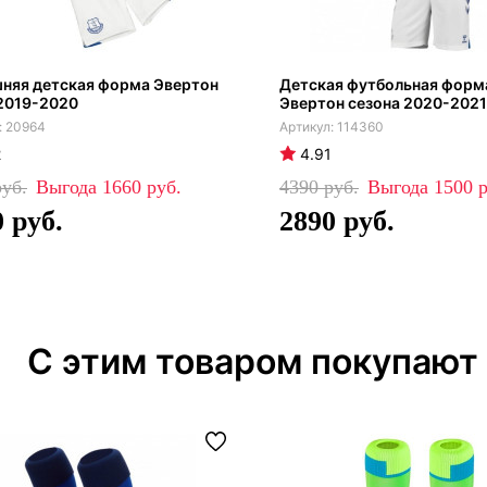
няя детская форма Эвертон
Детская футбольная форм
2019-2020
Эвертон сезона 2020-2021
20964
114360
2
4.91
1660
4390
1500
0
2890
С этим товаром покупают