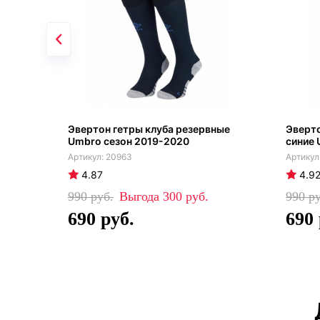
Эвертон гетры клуба резервные
Эверто
Umbro сезон 2019-2020
синие 
20963
4.87
4.9
990
300
990
690
690