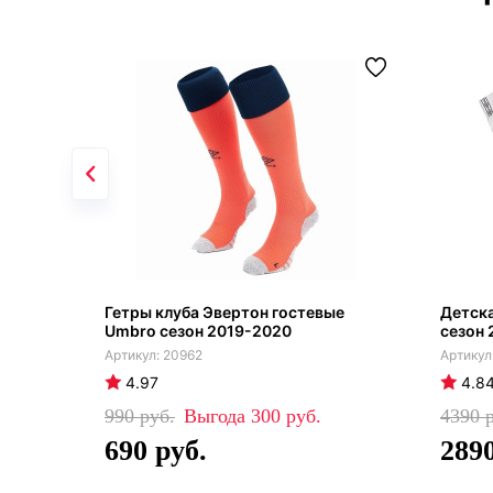
Гетры клуба Эвертон гостевые
Детск
Umbro сезон 2019-2020
сезон 
20962
4.97
4.8
990
300
4390
690
289