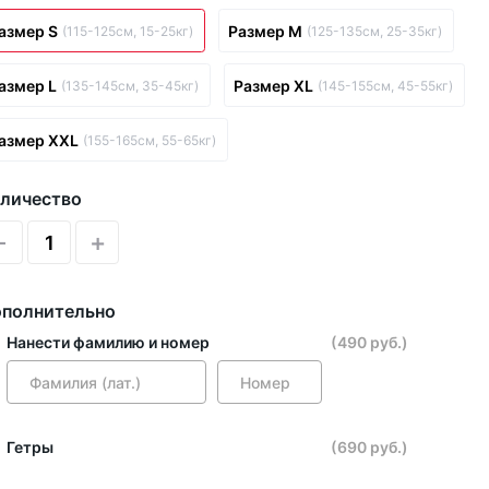
азмер S
Размер M
(115-125см, 15-25кг)
(125-135см, 25-35кг)
азмер L
Размер XL
(135-145см, 35-45кг)
(145-155см, 45-55кг)
азмер XXL
(155-165см, 55-65кг)
личество
-
+
полнительно
Нанести фамилию и номер
(490 руб.)
Гетры
(690 руб.)