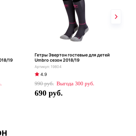
Гетры Эвертон гостевые для детей
Гет
018/19
Umbro сезон 2018/19
вра
19804
4.9
4
990
300
99
690
6
он