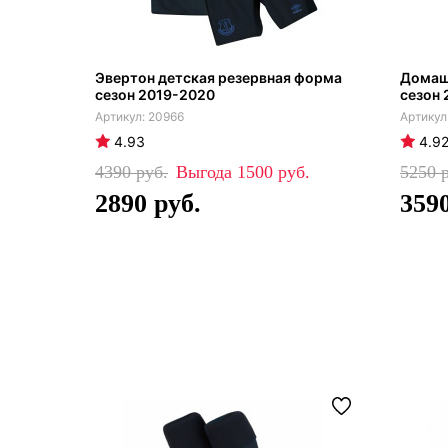
Эвертон детская резервная форма
Домаш
сезон 2019-2020
сезон 
20966
4.93
4.9
4390
1500
5250
2890
359