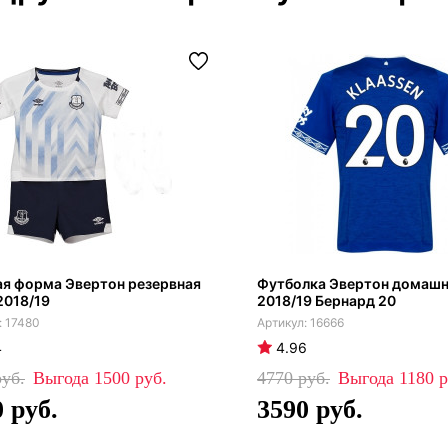
ая форма Эвертон резервная
Футболка Эвертон домашн
2018/19
2018/19 Бернард 20
17480
16666
4
4.96
1500
4770
1180
0
3590