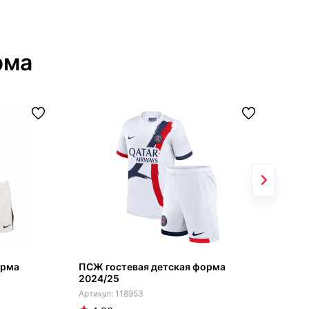
рма
орма
ПСЖ гостевая детская форма
Дет
2024/25
202
гет
118953