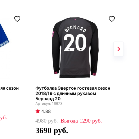
яя сезон
Футболка Эвертон гостевая сезон
Фут
2018/19 с длинным рукавом
фор
Бернард 20
16673
4
4.88
39
4980
1290
2
3690