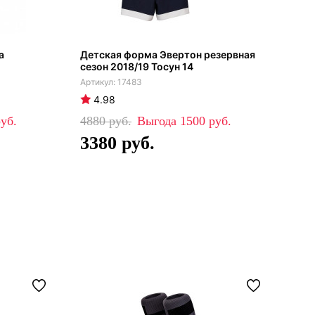
а
Детская форма Эвертон резервная
Дет
сезон 2018/19 Тосун 14
сез
17483
4.98
4
4880
1500
43
3380
2