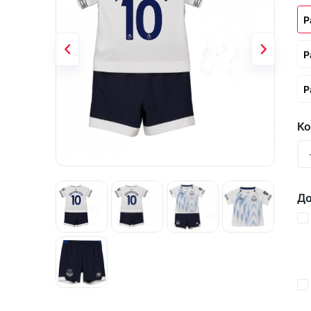
Р
Р
Р
Ко
До