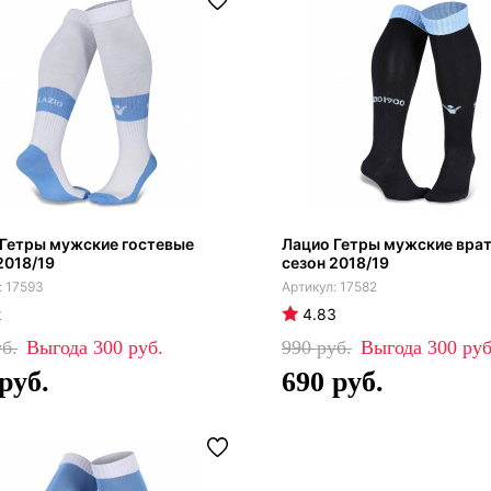
 Гетры мужские гостевые
Лацио Гетры мужские вра
2018/19
сезон 2018/19
17593
17582
2
4.83
300
990
300
690