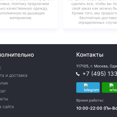
ровье, поэтому предлагаем
сделать все, чтобы вы п
ько качественную одежду,
свой заказ как можно б
ыполненную из дышащих
Кроме того, мы предост
материалов.
бесплатную доставк
определенных случая
олнительно
Контакты
117105, г. Москва, Оде
с
+7 (495) 13
та и доставка
нтия
рат
акты
Время работы:
а сайта
10:00-22:00 (Пн-Вс