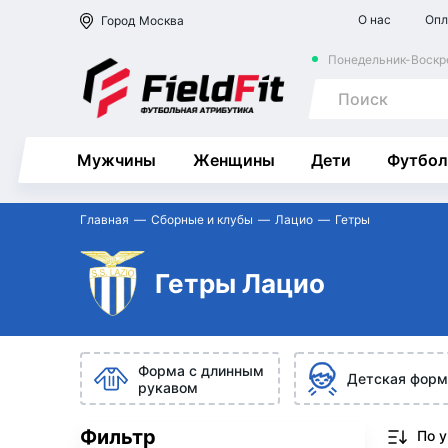
О нас
Опл
Город
Москва
Понедельник-Воскре
Мужчины
Женщины
Дети
Футбол
Главная
Сборные и клубы
Лацио
Гетры
Гетры Лацио
Форма с длинным
Детская форм
рукавом
Фильтр