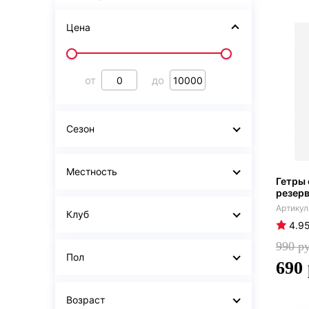
Цена
от
до
Сезон
Местность
Гетры 
резерв
Клуб
4.9
990
Пол
690
Возраст