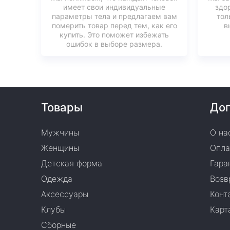
имеет свои индивидуальные
здо
параметры тела и предлагаем вам
тол
померить товар перед тем, как его
в
купить. Это поможет избежать
ошибок в выборе размера.
Товары
Доп
Мужчины
О на
Женщины
Опла
Детская форма
Гара
Одежда
Возв
Аксессуары
Конт
Клубы
Карт
Сборные