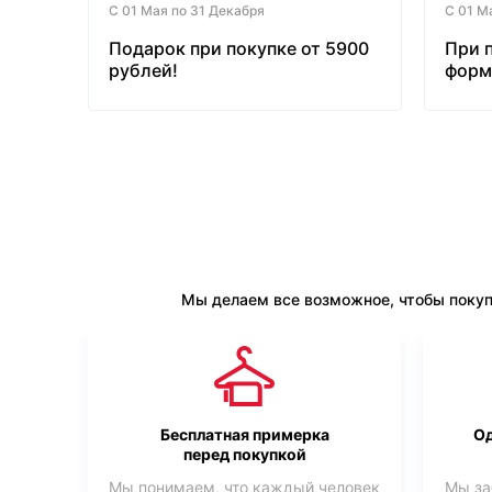
С 01 Мая по 31 Декабря
С 01 М
Подарок при покупке от 5900
При 
рублей!
форм
бесп
Мы делаем все возможное, чтобы покуп
Бесплатная примерка
Од
перед покупкой
Мы понимаем, что каждый человек
Мы за