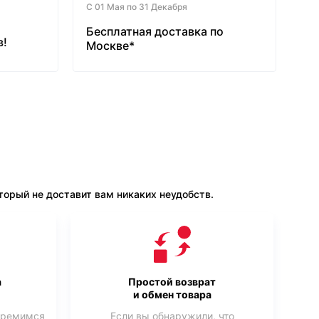
С 01 Мая по 31 Декабря
Бесплатная доставка по
в!
Москве*
орый не доставит вам никаких неудобств.
а
Простой возврат
и обмен товара
тремимся
Если вы обнаружили, что