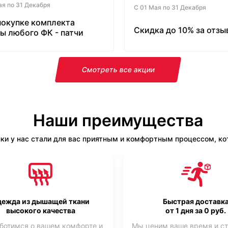
ая по 31 Декабря
С 01 Мая по 31 Декабря
покупке комплекта
Скидка до 10% за отзы
ы любого ФК - патчи
латно!
Смотреть все акции
Наши преимущества
ки у нас стали для вас приятным и комфортным процессом, кот
ежда из дышащей ткани
Быстрая доставк
высокого качества
от 1 дня за 0 руб.
ботимся о вашем комфорте и
Мы ценим ваше время и с