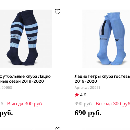
футбольные клуба Лацио
Лацио Гетры клуба гостев
ные сезон 2019-2020
2019-2020
20950
20951
5
4.9
300
990
300
690