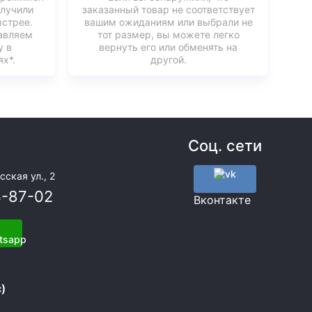
олучили
заказанный товар не соответствует
ыстрее.
вашим ожиданиям или выбрали не
авляем
тот размер, вы можете легко
у в
вернуть его или обменять на
х*.
другой.
Соц. сети
сская ул., 2
3-87-02
Вконтакте
)