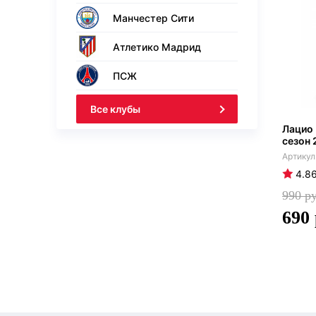
Манчестер Сити
Атлетико Мадрид
ПСЖ
Все клубы
Лацио
сезон 
4.8
990
690