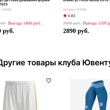
2023
116596
112369
2
4.83
1400
3999
1109
0
2890
Другие товары клуба Ювент