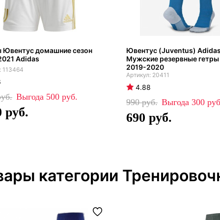
 Ювентус домашние сезон
Ювентус (Juventus) Adida
021 Adidas
Мужские резервные гетры
2019-2020
113464
20411
6
4.88
500
990
300
0
690
вары категории Тренирово