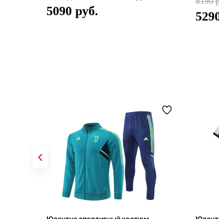
8190
5090
529
Ювентус спортивный костюм
Ювент