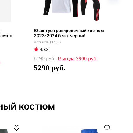
s
Ювентус тренировочный костюм
Юве
 сезон
2023-2024 бело-чёрный
201
117927
4.83
4
8190
2900
17
5290
1
чный костюм