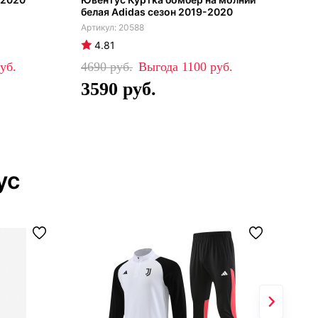
белая Adidas сезон 2019-2020
цве
20588
4.81
4
4690
1100
51
3590
3
ус