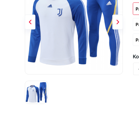
Р
Р
Р
Ко