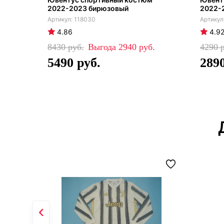
2022-2023 бирюзовый
2022-
118030
4.86
4.9
8430
2940
4290
5490
289