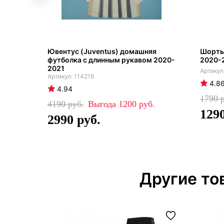
Ювентус (Juventus) домашняя
Шорты
футболка с длинным рукавом 2020-
2020-2
2021
114216
4.8
4.94
1790
4190
1200
129
2990
Другие то