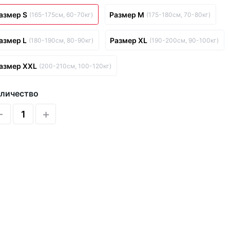
азмер S
Размер M
(165-175см, 60-70кг)
(175-180см, 70-80кг)
азмер L
Размер XL
(180-190см, 80-90кг)
(190-200см, 90-100кг)
азмер XXL
(200-210см, 100-120кг)
личество
-
+