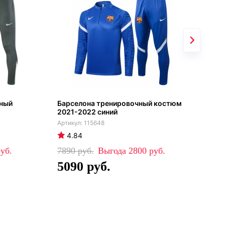
чный
Барселона тренировочный костюм
ПСЖ
2021-2022 синий
кос
115648
4.84
4
7890
2800
76
5090
4