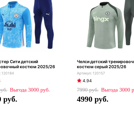
тер Сити детский
Челси детский тренирово
ровочный костюм 2025/26
костюм серый 2025/26
120184
120157
8
4.94
3000
7990
3000
0
4990