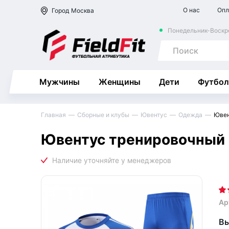
О нас
Опл
Город
Москва
Понедельник-Воскре
Мужчины
Женщины
Дети
Футбол
Главная
Сборные и клубы
Ювентус
Одежда
Ювен
Ювентус тренировочный 
Ар
Вы