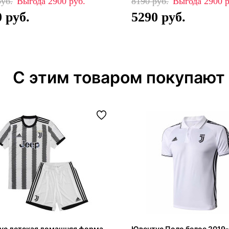
2900
8190
2900
0
5290
С этим товаром покупают
ус детская домашняя форма
Ювентус Поло белое 2019