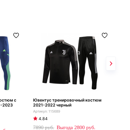
остюм с
Ювентус тренировочный костюм
Юве
2-2023
2021-2022 черный
пол
115689
4.84
4
7890
2800
76