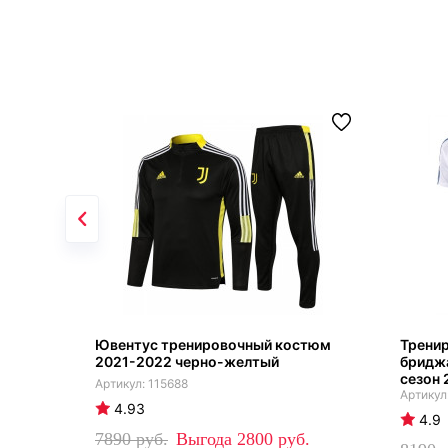
Ювентус тренировочный костюм
Трени
2021-2022 черно-желтый
бридж
сезон 
115688
4.93
4.9
7890
2800