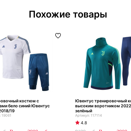
Похожие товары
ровочный костюм с
Ювентус тренировочный к
ами бело синий Ювентус
высоким воротником 202
2018/19
зелёный
19061
117114
4.8