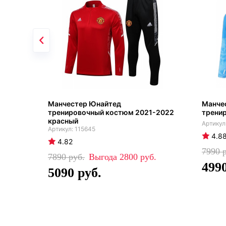
Манчестер Юнайтед
Манчес
тренировочный костюм 2021-2022
трени
красный
115645
4.8
4.82
7990
7890
2800
499
5090