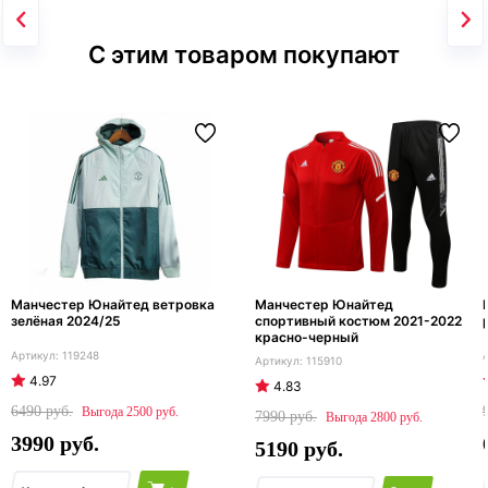
С этим товаром покупают
Манчестер Юнайтед ветровка
Манчестер Юнайтед
зелёная 2024/25
спортивный костюм 2021-2022
красно-черный
119248
115910
4.97
4.83
6490
2500
7990
2800
3990
5190