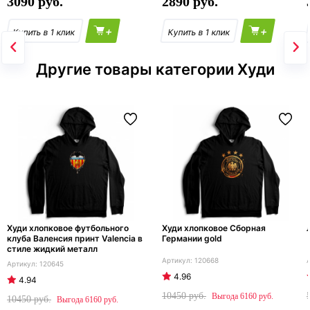
3090
2890
+
+
Другие товары категории Худи
Худи хлопковое футбольного
Худи хлопковое Сборная
клуба Валенсия принт Valencia в
Германии gold
стиле жидкий металл
120668
120645
4.96
4.94
10450
6160
10450
6160