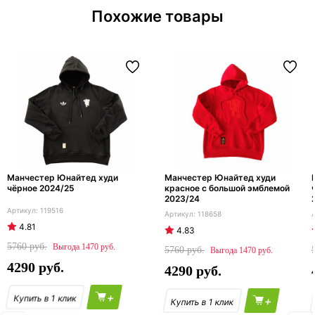
Похожие товары
Манчестер Юнайтед худи
Манчестер Юнайтед худи
чёрное 2024/25
красное с большой эмблемой
2023/24
119516
118658
4.81
4.83
5760
1470
5760
1470
4290
4290
+
+