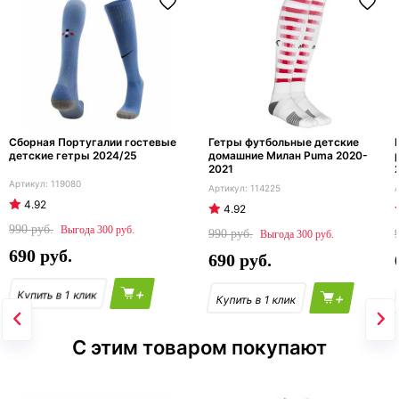
Сборная Португалии гостевые
Гетры футбольные детские
детские гетры 2024/25
домашние Милан Puma 2020-
2021
119080
114225
4.92
4.92
990
300
990
300
690
690
+
+
С этим товаром покупают