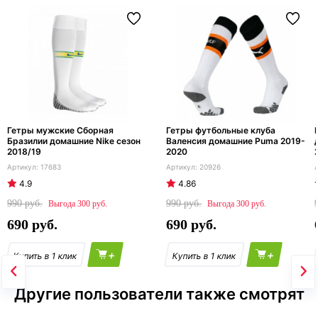
Гетры мужские Сборная
Гетры футбольные клуба
Бразилии домашние Nike сезон
Валенсия домашние Puma 2019-
2018/19
2020
17683
20926
4.9
4.86
990
990
300
300
690
690
+
+
Другие пользователи также смотрят