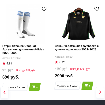
Гетры детские Сборная
Венеция домашняя футболка с
Аргентины домашние Adidas
длинным рукавом 2022-2023
2022-2023
116631
117353
4.82
4.81
4190
1200
990
300
2990
690
+
+