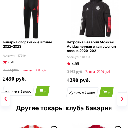
Бавария спортивные штаны
Ветровка Бавария Мюнхен
2022-2023
Adidas черная с капюшоном
сезона 2020-2021
117519
113923
4.91
4.95
3570
1080
6490
2200
2490
4290
+
+
Другие товары клуба Бавария