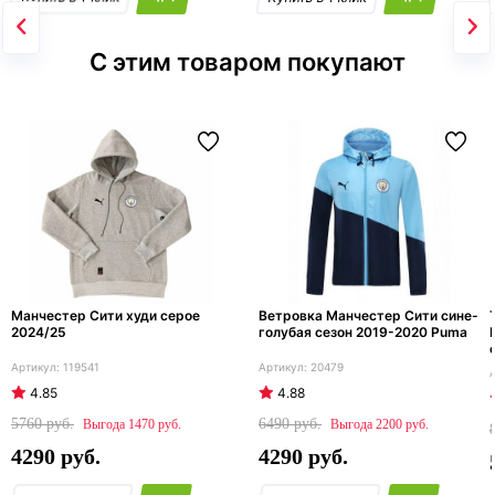
С этим товаром покупают
Манчестер Сити худи серое
Ветровка Манчестер Сити сине-
2024/25
голубая сезон 2019-2020 Puma
119541
20479
4.85
4.88
5760
6490
1470
2200
4290
4290