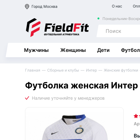
О нас
Опл
Город
Москва
Понедельник-Воскре
Мужчины
Женщины
Дети
Футбол
Главная
Сборные и клубы
Интер
Женские футболки
Футболка женская Интер 
Ар
Вы