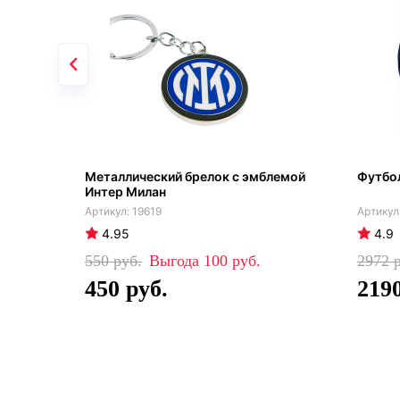
Металлический брелок с эмблемой
Футбо
Интер Милан
19619
4.95
4.9
550
100
2972
450
219