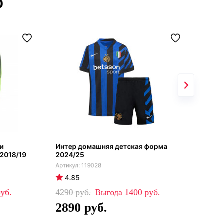
р
и
Интер домашняя детская форма
Инт
 2018/19
2024/25
(фу
119028
4.85
4
4290
1400
69
2890
4