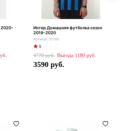
 2020-
Интер Домашняя футболка сезон
Инт
2019-2020
20183
5
4
4770
1180
41
3590
2