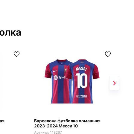
олка
ая
Барселона футболка домашняя
Wes
2023-2024 Месси 10
гос
рук
118267