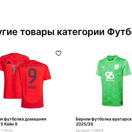
гие товары категории Футб
ия футболка домашняя
Бернли футболка вратарск
5 Кейн 9
2025/26
119120
119908