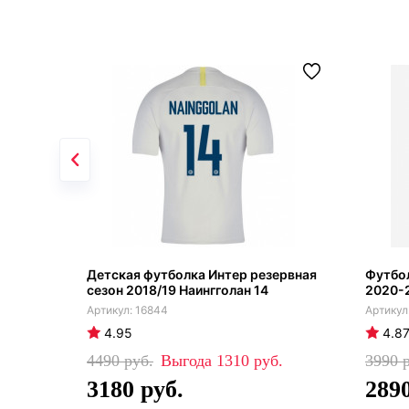
Детская футболка Интер резервная
Футбо
сезон 2018/19 Наингголан 14
2020-
16844
4.95
4.8
4490
1310
3990
3180
289