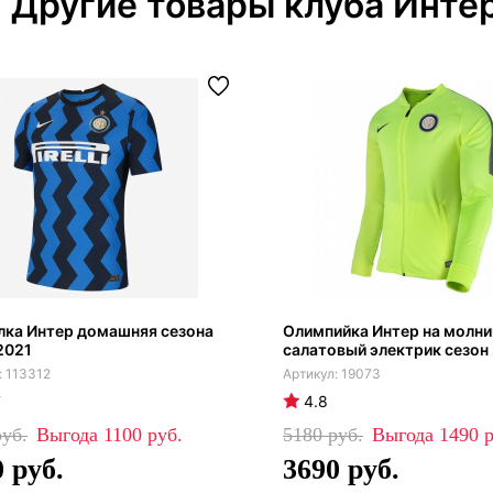
Другие товары клуба Инте
лка Интер домашняя сезона
Олимпийка Интер на молни
2021
салатовый электрик сезон
113312
19073
7
4.8
1100
5180
1490
0
3690