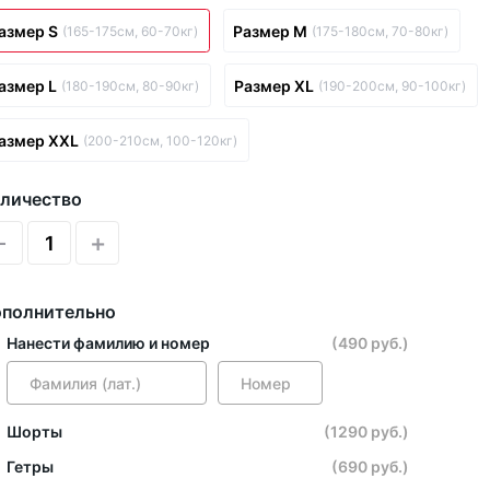
азмер S
Размер M
(165-175см, 60-70кг)
(175-180см, 70-80кг)
азмер L
Размер XL
(180-190см, 80-90кг)
(190-200см, 90-100кг)
азмер XXL
(200-210см, 100-120кг)
личество
-
+
полнительно
Нанести фамилию и номер
(490 руб.)
Шорты
(1290 руб.)
Гетры
(690 руб.)