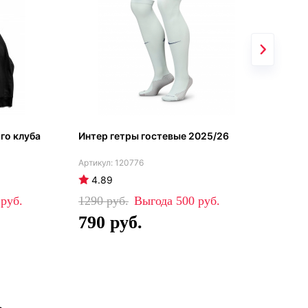
го клуба
Интер гетры гостевые 2025/26
Инт
202
120776
4.89
4
0
1290
500
81
790
5