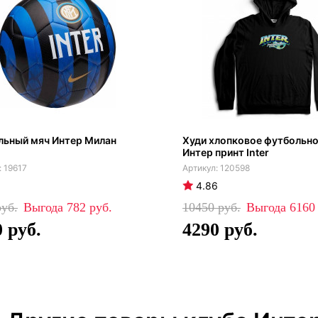
льный мяч Интер Милан
Худи хлопковое футбольно
Интер принт Inter
19617
120598
4.86
782
10450
616
0
4290