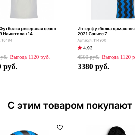
Футболка резервная сезон
Интер футболка домашняя
9 Наингголан 14
2021 Санчес 7
16494
114900
4.93
1120
4500
1120
0
3380
С этим товаром покупают