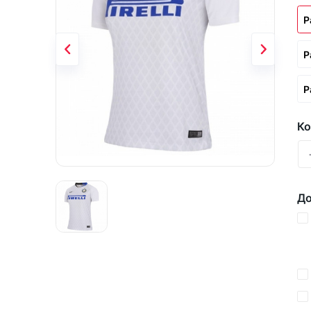
Р
Р
Р
Ко
До