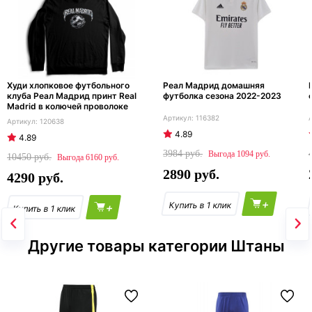
Худи хлопковое футбольного
Реал Мадрид домашняя
клуба Реал Мадрид принт Real
футболка сезона 2022-2023
Madrid в колючей проволоке
116382
120638
4.89
4.89
3984
1094
10450
6160
2890
4290
+
+
Другие товары категории Штаны