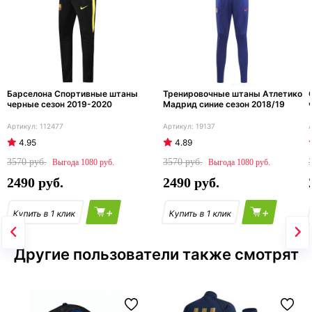
Барселона Спортивные штаны
Тренировочные штаны Атлетико
черные сезон 2019-2020
Мадрид синие сезон 2018/19
112477
19137
4.95
4.89
3570
3570
1080
1080
2490
2490
+
+
Другие пользователи также смотрят