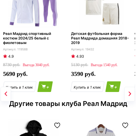
Реал Мадрид спортивный
Детская футбольная форма
костюм 2024/25 белый с
Реал Мадрида домашняя 2018-
фиолетовым
2019
119588
19432
4.9
4.93
8730
5130
3040
1540
5690
3590
+
+
Другие товары клуба Реал Мадрид