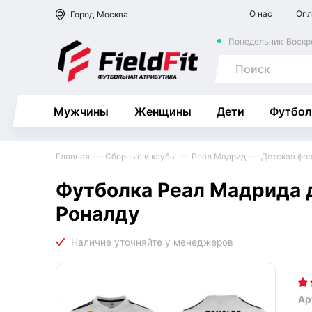
О нас
Опл
Город
Москва
Понедельник-Воскре
Мужчины
Женщины
Дети
Футбол
Главная
Сборные и клубы
Реал Мадрид
Детская фо
Футболка Реал Мадрида д
Роналду
Ар