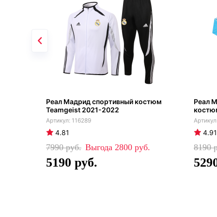
Реал Мадрид спортивный костюм
Реал 
Teamgeist 2021-2022
костю
116289
4.81
4.91
7990
2800
8190
5190
529