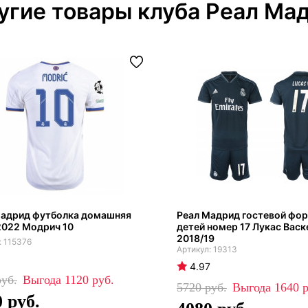
угие товары клуба Реал Ма
Мадрид футболка домашняя
Реал Мадрид гостевой фор
2022 Модрич 10
детей номер 17 Лукас Васк
2018/19
115376
19313
4.97
1120
5720
1640
0