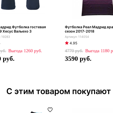
адрид Футболка гостевая
Футболка Реал Мадрид вр
9 Хесус Вальехо 3
сезон 2017-2018
19283
114054
4
4.95
1260
4770
1180
0
3590
С этим товаром покупают