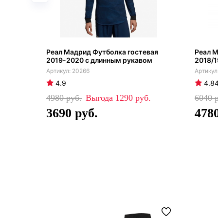
Реал Мадрид Футболка гостевая
Реал М
2019-2020 с длинным рукавом
2018/1
20266
4.9
4.8
4980
1290
6040
3690
478