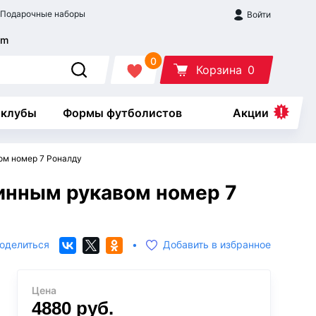
Подарочные наборы
Войти
0
Корзина
0
 клубы
Формы футболистов
Акции
ом номер 7 Роналду
инным рукавом номер 7
оделиться
•
Добавить в избранное
Цена
4880
руб.