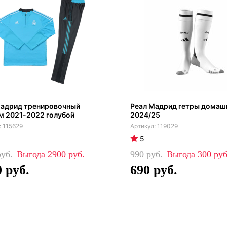
Мадрид тренировочный
Реал Мадрид гетры домаш
м 2021-2022 голубой
2024/25
115629
119029
5
2900
990
300
0
690