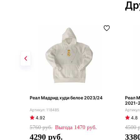
Др
Реал Мадрид худи белое 2023/24
Реал 
2021-
118485
4.92
4.8
5760
1470
4500
4290
338