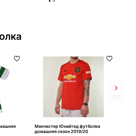
олка
омашняя
Манчестер Юнайтед футболка
Сбо
домашняя сезон 2019/20
фут