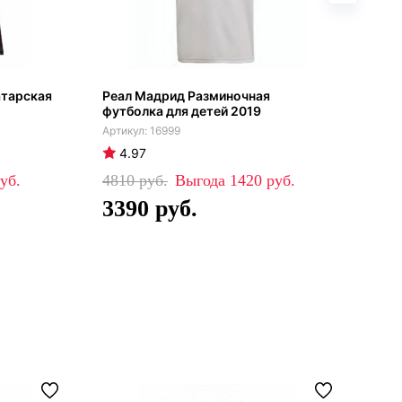
атарская
Реал Мадрид Разминочная
Реа
футболка для детей 2019
201
16999
4.97
4
4810
1420
52
3390
4