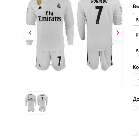
Вы
Р
Р
Р
Ко
До