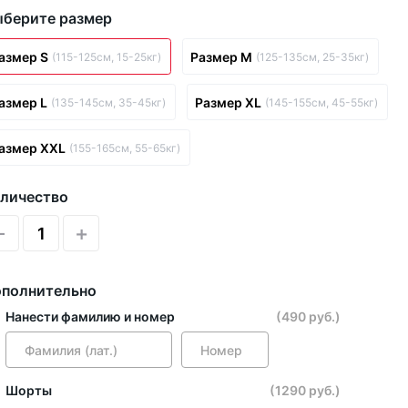
берите размер
азмер S
Размер M
(115-125см, 15-25кг)
(125-135см, 25-35кг)
азмер L
Размер XL
(135-145см, 35-45кг)
(145-155см, 45-55кг)
азмер XXL
(155-165см, 55-65кг)
личество
-
+
полнительно
Нанести фамилию и номер
(490 руб.)
Шорты
(1290 руб.)