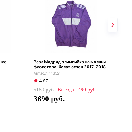
ние
Реал Мадрид олимпийка на молнии
Реа
фиолетово-белая сезон 2017-2018
шну
113521
4.97
4
5180
1490
99
3690
7