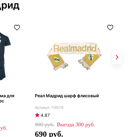
дрид
ма для
Реал Мадрид шарф флисовый
Реа
ес
тём
116579
4.87
5
990
300
57
690
4