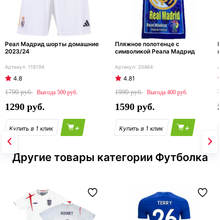
Реал Мадрид шорты домашние
Пляжное полотенце с
2023/24
символикой Реала Мадрид
118194
20464
4.8
4.81
1790
1990
500
400
1290
1590
+
+
Другие товары категории Футболка