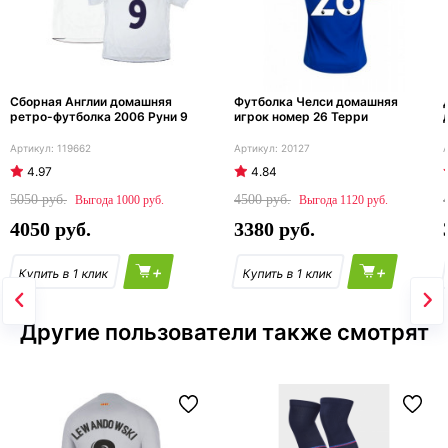
Сборная Англии домашняя
Футболка Челси домашняя
ретро-футболка 2006 Руни 9
игрок номер 26 Терри
119662
20127
4.97
4.84
5050
4500
1000
1120
4050
3380
+
+
Другие пользователи также смотрят