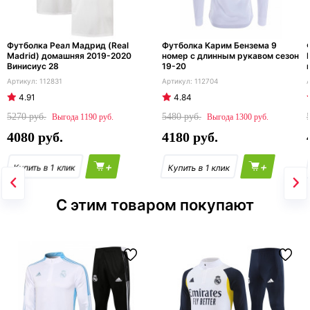
Футболка Реал Мадрид (Real
Футболка Карим Бензема 9
Madrid) домашняя 2019-2020
номер с длинным рукавом сезон
Винисиус 28
19-20
112831
112704
4.91
4.84
5270
5480
1190
1300
4080
4180
+
+
С этим товаром покупают