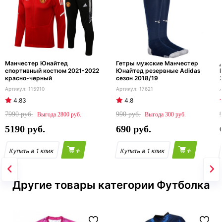
Манчестер Юнайтед
Гетры мужские Манчестер
спортивный костюм 2021-2022
Юнайтед резервные Adidas
красно-черный
сезон 2018/19
115910
17621
4.83
4.8
7990
990
2800
300
5190
690
+
+
Другие товары категории Футболка