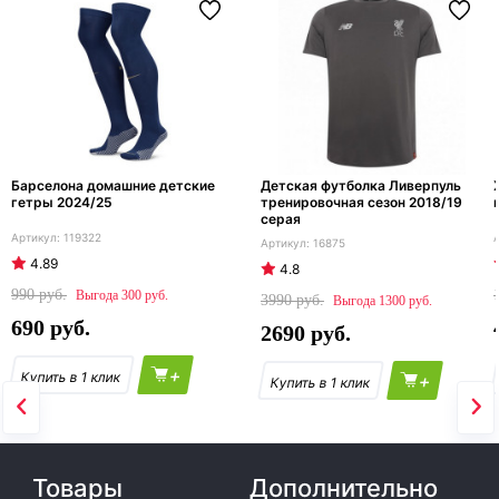
Барселона домашние детские
Детская футболка Ливерпуль
гетры 2024/25
тренировочная сезон 2018/19
серая
119322
16875
4.89
4.8
990
300
3990
1300
690
2690
+
+
Товары
Дополнительно