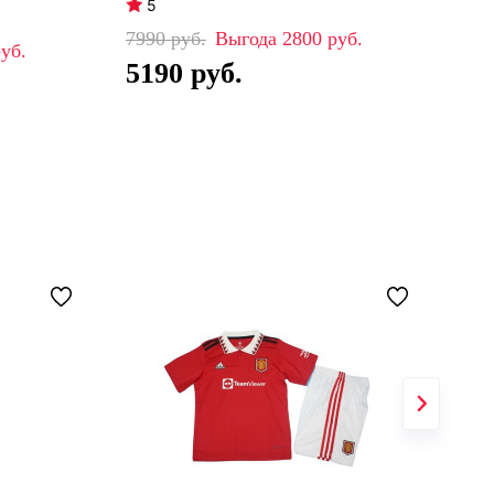
5
4
7990
2800
84
5190
5