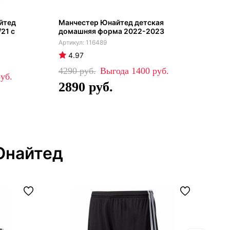
йтед
Манчестер Юнайтед детская
Ман
21 с
домашняя форма 2022-2023
кап
116489
4.97
4
4290
1400
52
2890
3
Юнайтед