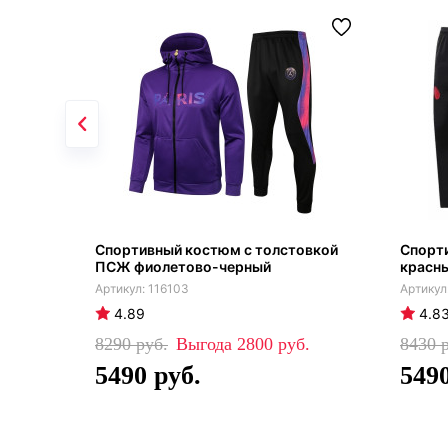
Спортивный костюм с толстовкой
Спорт
ПСЖ фиолетово-черный
красны
116103
4.89
4.8
8290
2800
8430
5490
549