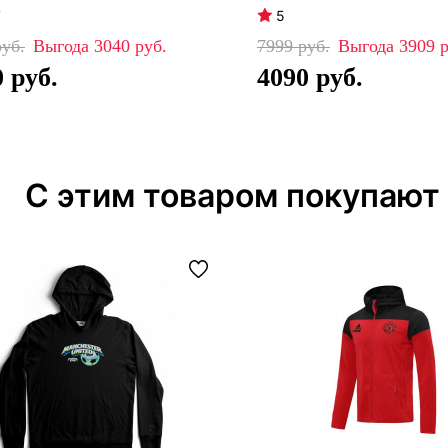
7
5
3040
7999
3909
0
4090
С этим товаром покупают