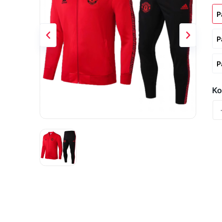
Р
Р
Р
Ко