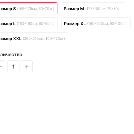
азмер S
Размер M
(165-175см, 60-70кг)
(175-180см, 70-80кг)
азмер L
Размер XL
(180-190см, 80-90кг)
(190-200см, 90-100кг)
азмер XXL
(200-210см, 100-120кг)
личество
-
+