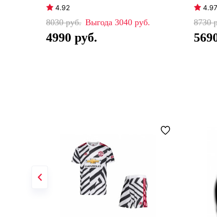
4.92
4.9
8030
3040
8730
4990
569