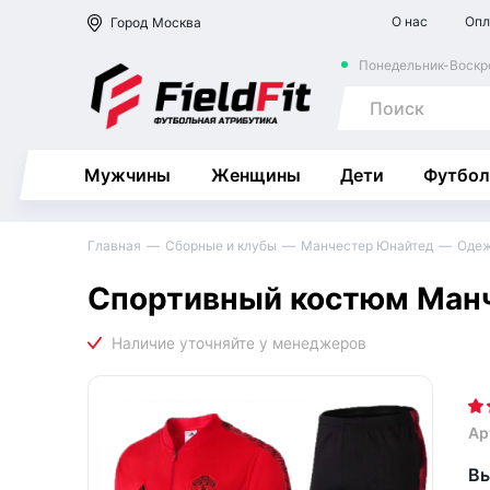
О нас
Опл
Город
Москва
Понедельник-Воскре
Мужчины
Женщины
Дети
Футбол
Главная
Сборные и клубы
Манчестер Юнайтед
Оде
Спортивный костюм Манч
Ар
Вы