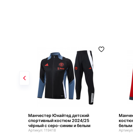
Манчестер Юнайтед детский
Манче
спортивный костюм 2024/25
костюм
чёрный с серо-синим и белым
белым
119418