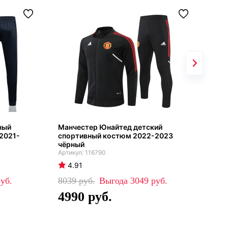
ный
Манчестер Юнайтед детский
Спо
 2021-
спортивный костюм 2022-2023
зел
чёрный
202
116790
4.91
4
8039
3049
88
4990
5