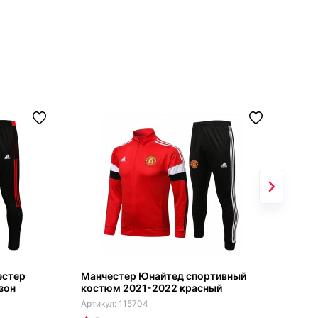
естер
Манчестер Юнайтед спортивный
Ман
зон
костюм 2021-2022 красный
кос
115704