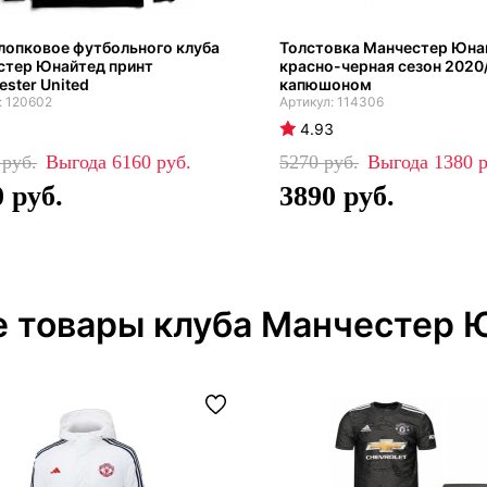
лопковое футбольного клуба
Толстовка Манчестер Юна
стер Юнайтед принт
красно-черная сезон 2020/
ster United
капюшоном
120602
114306
4.93
0
6160
5270
1380
0
3890
е товары клуба Манчестер 