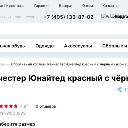
ата и доставка
Гарантия
Возврат
Оптом
Контакты
+7 (495) 133-87-02
сенье: 10:00 - 22:00
ьная обувь
Одежда
Аксессуары
Сборные и
жда
Спортивный костюм Манчестер Юнайтед красный с чёрным сезон 2
естер Юнайтед красный с чёр
П
4.84
0 отзывов
тикул: 20299
берите размер