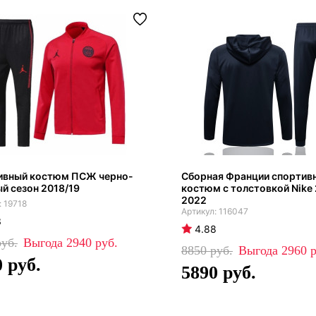
ивный костюм ПСЖ черно-
Сборная Франции спортив
й сезон 2018/19
костюм с толстовкой Nike
2022
19718
116047
3
4.88
2940
8850
2960
0
5890