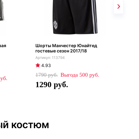
вая
Шорты Манчестер Юнайтед
Ман
гостевые сезон 2017/18
фут
202
113794
4.93
4
1790
500
41
1290
2
ый костюм