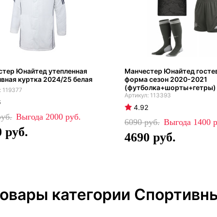
стер Юнайтед утепленная
Манчестер Юнайтед госте
вная куртка 2024/25 белая
форма сезон 2020-2021
(футболка+шорты+гетры)
119377
113393
6
4.92
2000
6090
1400
0
4690
товары категории Спортивн