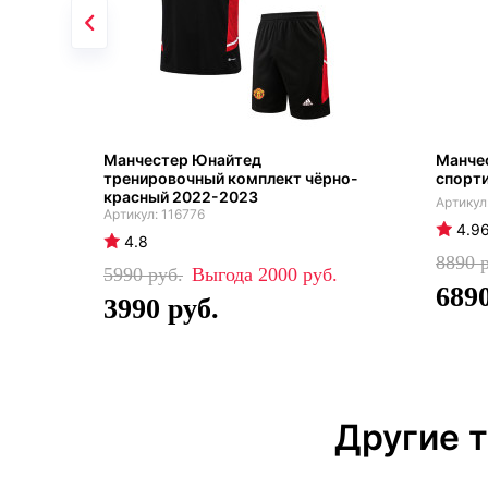
Манчестер Юнайтед
Манче
тренировочный комплект чёрно-
спорти
красный 2022-2023
116776
4.9
4.8
8890
5990
2000
689
3990
Другие 