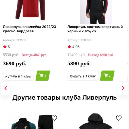
Ливерпуль олимпийка 2022/23
Ливерпуль костюм спортивный
красно-бордовая
черный 2025/26
119581
120095
5
4.95
8530
12490
4840
6600
3690
5890
+
+
Другие товары клуба Ливерпуль