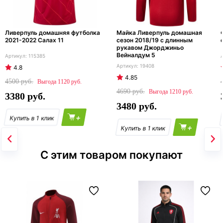
Ливерпуль домашняя футболка
Майка Ливерпуль домашная
2021-2022 Салах 11
сезон 2018/19 с длинным
рукавом Джорджиньо
Вейналдум 5
115385
19408
4.8
4.85
4500
1120
4690
1210
3380
3480
+
+
С этим товаром покупают