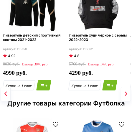
Ливерпуль детский спортивный
Ливерпуль худи чёрное с серым
костюм 2021-2022
2022-2023
115758
116862
4.92
4.8
8030
5760
3040
1470
4990
4290
+
+
Другие товары категории Футболка