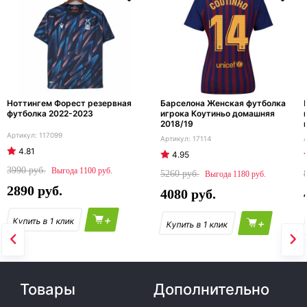
Ноттингем Форест резервная
Барселона Женская футболка
футболка 2022-2023
игрока Коутиньо домашняя
2018/19
117099
17114
4.81
4.95
3990
1100
5260
1180
2890
4080
+
+
Товары
Дополнительно