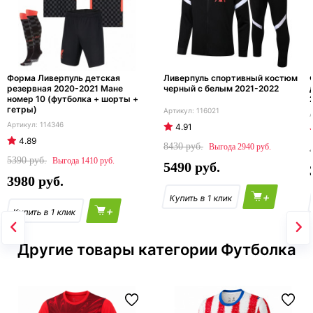
Форма Ливерпуль детская
Ливерпуль спортивный костюм
резервная 2020-2021 Мане
черный с белым 2021-2022
номер 10 (футболка + шорты +
гетры)
116021
114346
4.91
4.89
8430
2940
5390
1410
5490
3980
+
+
Другие товары категории Футболка