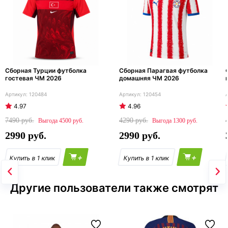
Сборная Турции футболка
Сборная Парагвая футболка
гостевая ЧМ 2026
домашняя ЧМ 2026
120484
120454
4.97
4.96
7490
4290
4500
1300
2990
2990
+
+
Другие пользователи также смотрят