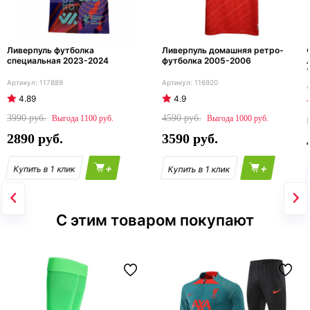
Ливерпуль футболка
Ливерпуль домашняя ретро-
специальная 2023-2024
футболка 2005-2006
117889
116920
4.89
4.9
3990
4590
1100
1000
2890
3590
+
+
С этим товаром покупают