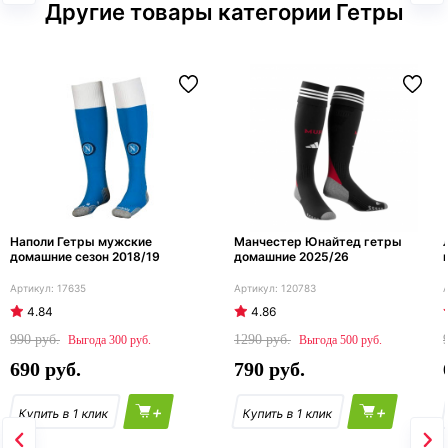
Другие товары категории Гетры
Наполи Гетры мужские
Манчестер Юнайтед гетры
домашние сезон 2018/19
домашние 2025/26
17635
120783
4.84
4.86
990
1290
300
500
690
790
+
+