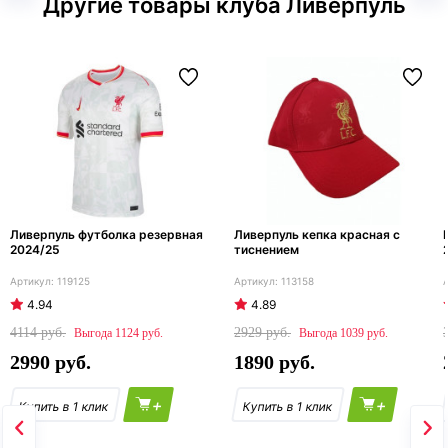
Другие товары клуба Ливерпуль
Ливерпуль футболка резервная
Ливерпуль кепка красная с
2024/25
тиснением
119125
113158
4.94
4.89
4114
2929
1124
1039
2990
1890
+
+